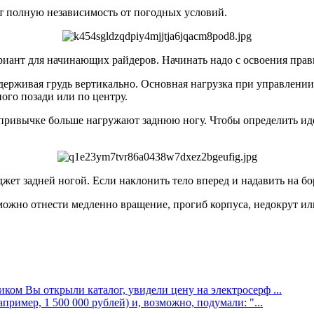
т полную независимость от погодных условий.
риант для начинающих райдеров. Начинать надо с освоения прав
удерживая грудь вертикально. Основная нагрузка при управлени
ого позади или по центру.
 привычке больше нагружают заднюю ногу. Чтобы определить иде
джет задней ногой. Если наклонить тело вперед и надавить на бо
ожно отнести медленно вращение, прогиб корпуса, недокрут ил
ником
Вы открыли каталог, увидели цену на электросерф ...
ример, 1 500 000 рублей) и, возможно, подумали: "...