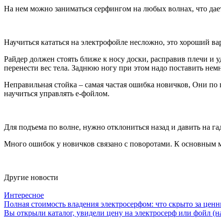
На нем можно заниматься серфингом на любых волнах, что дае
Научиться кататься на электрофойле несложно, это хороший ва
Райдер должен стоять ближе к носу доски, расправив плечи и 
перенести вес тела. Заднюю ногу при этом надо поставить немн
Неправильная стойка – самая частая ошибка новичков, Они по
научиться управлять е-фойлом.
Для подъема по волне, нужно отклониться назад и давить на га
Много ошибок у новичков связано с поворотами. К основным м
Другие новости
Интересное
Полная стоимость владения электросерфом: что скрыто за цен
Вы открыли каталог, увидели цену на электросерф или фойл (нап