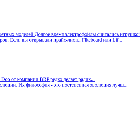
джетных моделей
Долгое время электрофойлы считались игрушкой 
в. Если вы открывали прайс-листы Fliteboard или Lif...
-Doo от компании BRP редко делает радик...
олюции. Их философия - это постепенная эволюция лучш...