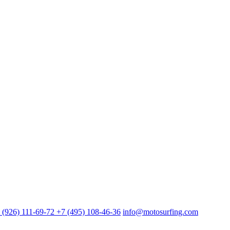
м другом из мира мотосерфинга.
 (926) 111-69-72
+7 (495) 108-46-36
info@motosurfing.com