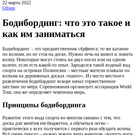
22 марта 2022
Обзор
Бодибординг: что это такое и
как им заниматься
Бодибординг – это предшественник сёрфинга: то же катание
по волнам, но не стоя на доске. Нужно лечь на живот и ловить
волну. Некоторые могут стоять на двух ногах или на одном
колене, если есть какой-то опыт. Зародился такой водный вид
спорта на островах Полинезии – местные жители плавали по
волнам на деревянных досках «паипо». Из чисто местного
развлечения бодибординг вскоре начал торжественное
шествие по миру. Соревнования организует ассоциация World
Tour, она же определяет чемпиона мира.
Принципы бодибординга
Развитие этого вида спорта во многом связано с тем, что
доска для занятия им бюджетна, а обучаться легко –
практически у всех получается с первого раза обуздать волны.
Всё очень просто – нужно лежать вниз животом, окунуть ноги