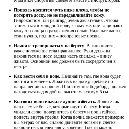
этом виде спорта вы сделаете вместе с инструктором.
Привязь крепится чуть ниже плеча, чтобы не
потерять доску, но не передавливайте кожу
.
Гидрокостюм или рашгард очень желательны, чтобы
заниматься в холодной воде, к тому же, они защищают
кожу от солнца и раздражения солью. Наденьте ласты,
если нужно, под них – неопреновые носки.
Начните тренироваться на берегу
. Важно понять,
какое положение тела правильное. Руки должны
находиться на носу, задняя часть спанджа – внизу
живота. Основной вес должен быть сосредоточен в
центре.
Как вести себя в воде.
Начинайте там, где вода будет
достигать коленей. Ложитесь на доску, гребите по
направлению к волнам. При этом нос бодиборда должен
находиться над водой на высоте максимум 5 см.
Высоких волн вначале лучше избегать.
Ловите так
называемые белые, которые идут к берегу. Когда
увидели свою, повернитесь к берегу и попытайтесь
попасть внутрь гребня. Когда волна окажется примерно
в 3 метрах от вас, сильно двигайте ногами и слегка
наклонитесь вперед для ускорения. Грести можно