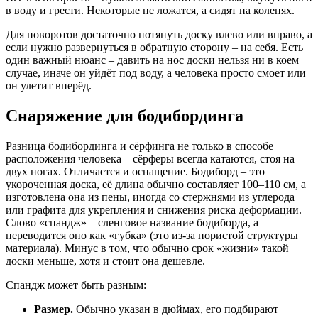
в воду и грести. Некоторые не ложатся, а сидят на коленях.
Для поворотов достаточно потянуть доску влево или вправо, а
если нужно развернуться в обратную сторону – на себя. Есть
один важный нюанс – давить на нос доски нельзя ни в коем
случае, иначе он уйдёт под воду, а человека просто смоет или
он улетит вперёд.
Снаряжение для бодибординга
Разница бодибординга и сёрфинга не только в способе
расположения человека – сёрферы всегда катаются, стоя на
двух ногах. Отличается и оснащение. Бодиборд – это
укороченная доска, её длина обычно составляет 100–110 см, а
изготовлена она из пены, иногда со стержнями из углерода
или графита для укрепления и снижения риска деформации.
Слово «спандж» – сленговое название бодиборда, а
переводится оно как «губка» (это из-за пористой структуры
материала). Минус в том, что обычно срок «жизни» такой
доски меньше, хотя и стоит она дешевле.
Спандж может быть разным:
Размер.
Обычно указан в дюймах, его подбирают