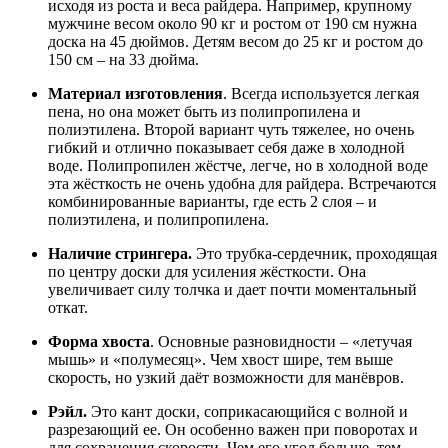
исходя из роста и веса райдера. Например, крупному
мужчине весом около 90 кг и ростом от 190 см нужна
доска на 45 дюймов. Детям весом до 25 кг и ростом до
150 см – на 33 дюйма.
Материал изготовления
. Всегда используется легкая
пена, но она может быть из полипропилена и
полиэтилена. Второй вариант чуть тяжелее, но очень
гибкий и отлично показывает себя даже в холодной
воде. Полипропилен жёстче, легче, но в холодной воде
эта жёсткость не очень удобна для райдера. Встречаются
комбинированные варианты, где есть 2 слоя – и
полиэтилена, и полипропилена.
Наличие стрингера.
Это трубка-сердечник, проходящая
по центру доски для усиления жёсткости. Она
увеличивает силу толчка и дает почти моментальный
откат.
Форма хвоста
. Основные разновидности – «летучая
мышь» и «полумесяц». Чем хвост шире, тем выше
скорость, но узкий даёт возможности для манёвров.
Рэйл.
Это кант доски, соприкасающийся с волной и
разрезающий ее. Он особенно важен при поворотах и
для сохранения скорости. Чем его угол больше, тем