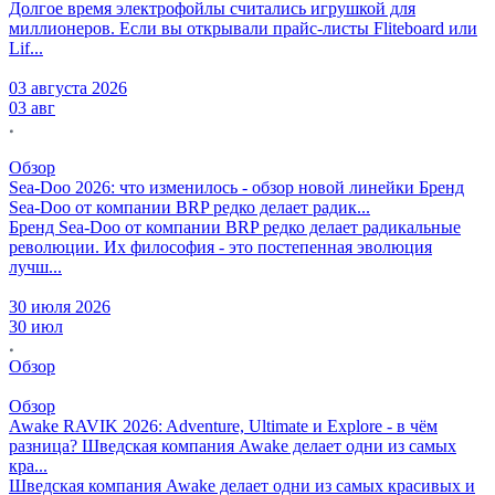
Долгое время электрофойлы считались игрушкой для
миллионеров. Если вы открывали прайс-листы Fliteboard или
Lif...
03 августа 2026
03 авг
Обзор
Sea-Doo 2026: что изменилось - обзор новой линейки
Бренд
Sea-Doo от компании BRP редко делает радик...
Бренд Sea-Doo от компании BRP редко делает радикальные
революции. Их философия - это постепенная эволюция
лучш...
30 июля 2026
30 июл
Обзор
Обзор
Awake RAVIK 2026: Adventure, Ultimate и Explore - в чём
разница?
Шведская компания Awake делает одни из самых
кра...
Шведская компания Awake делает одни из самых красивых и