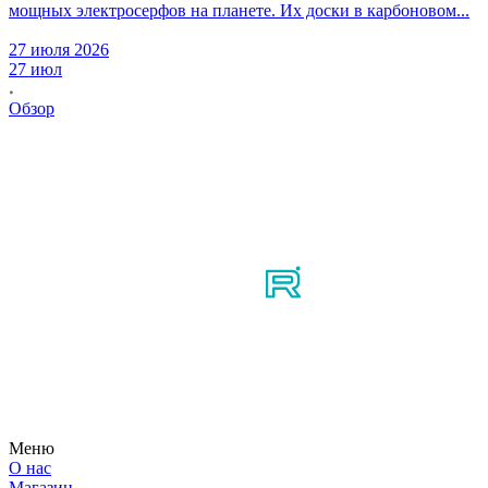
мощных электросерфов на планете. Их доски в карбоновом...
27 июля 2026
27 июл
Обзор
Мы в соцсетях
Узнайте первым о новостях, продуктах, мероприятиях и
многом другом из мира мотосерфинга.
Меню
О нас
Магазин