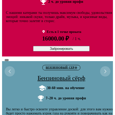
2 ч. до уровня профи
С нашими катерами ты получишь максимум свободы, удовольствия и
эмоций: никакой скуки, только драйв, музыка, и красивые виды,
которые точно залетят в сторис.
Есть в 1 точке проката
16000.00 ₽
/ 1 ч.
Забронировать
БЕНЗИНОВЫЙ СЕРФ
Бензиновый сёрф
30-60 мин. на обучение
7–20 ч. до уровня профи
Вы легко и быстро освоите управление доской: для этого вам нужно
будет просто нажимать курок газа на рукояти и поворачивать как на