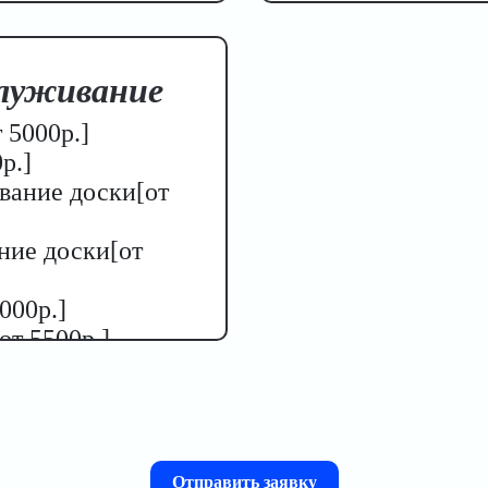
служивание
 5000р.]
р.]
вание доски[от
ние доски[от
000р.]
от 5500р.]
Отправить заявку