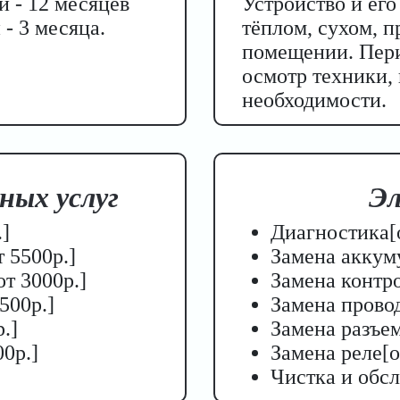
и - 12 месяцев
Устройство и ег
- 3 месяца.
тёплом, сухом, 
помещении. Пер
осмотр техники,
необходимости.
Стоимость содер
Motosurfing:
ных услуг
Эл
6 месяцев - 28
]
Диагностика[о
5 месяцев - 25
 5500р.]
Замена аккуму
4 месяца - 23 
т 3000р.]
Замена контро
3 месяца - 21 
500р.]
Замена провод
2 месяца - 19 
.]
Замена разъем
1 месяц - 10 0
0р.]
Замена реле[о
Чистка и обсл