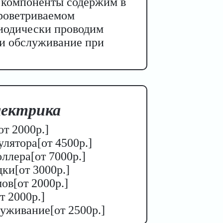
о компоненты содержим в
проветриваемом
иодически проводим
 и обслуживание при
жания техники на складе
ектрика
 000 р.
т 2000р.]
 000 р.
лятора[от 4500р.]
000 р.
ллера[от 7000р.]
000 р.
ки[от 3000р.]
000 р.
ов[от 2000р.]
00 р
т 2000р.]
уживание[от 2500р.]