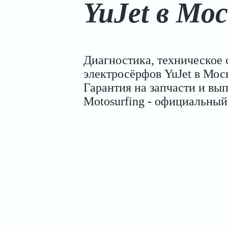
YuJet в Мос
Диагностика, техническое
электросёрфов YuJet в Мо
Гарантия на запчасти и в
Motosurfing - официальный