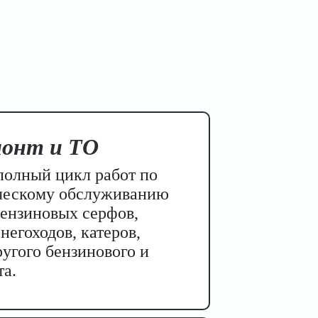
монт и ТО
олный цикл работ по
ическому обслуживанию
бензиновых серфов,
негоходов, катеров,
угого бензинового и
та.