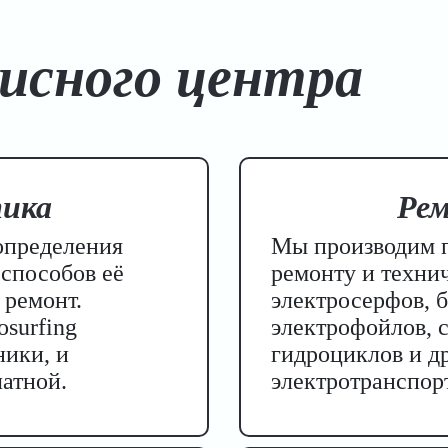
висного центра
ика
Ре
определения
Мы производим п
способов её
ремонту и техн
 ремонт.
электросерфов, 
surfing
электрофойлов, с
ники, и
гидроциклов и др
латной.
электротранспор