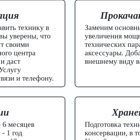
ация
Прокача
вить технику в
Заменим основны
вы уверены, что
увеличения мощн
нт своими
технических пар
ого центра
аксессуары. Доб
и даст
внешнему виду в
Услугу
вязи и телефону.
ии
Хране
 6 месяцев
Подготовка техн
- 1 год
консервации, в т