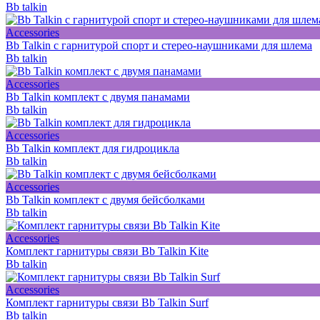
Bb talkin
Accessories
Bb Talkin с гарнитурой спорт и стерео-наушниками для шлема
Bb talkin
Accessories
Bb Talkin комплект с двумя панамами
Bb talkin
Accessories
Bb Talkin комплект для гидроцикла
Bb talkin
Accessories
Bb Talkin комплект с двумя бейсболками
Bb talkin
Accessories
Комплект гарнитуры связи Bb Talkin Kite
Bb talkin
Accessories
Комплект гарнитуры связи Bb Talkin Surf
Bb talkin