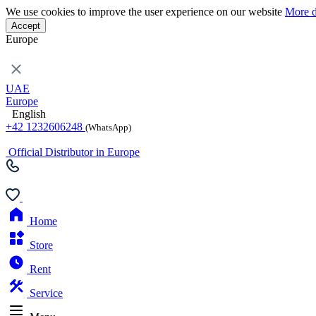
We use cookies to improve the user experience on our website
More d
Accept
Europe
UAE
Europe
English
+42 1232606248
(WhatsApp)
Official Distributor in Europe
Home
Store
Rent
Service