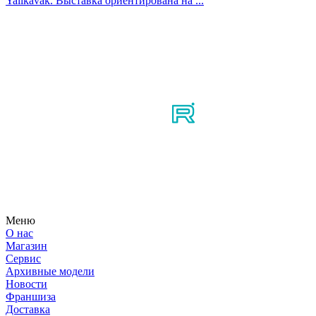
Yalikavak. Выставка ориентирована на ...
Мы в соцсетях
Узнайте первым о новостях, продуктах, мероприятиях и
многом другом из мира мотосерфинга.
Меню
О нас
Магазин
Сервис
Архивные модели
Новости
Франшиза
Доставка