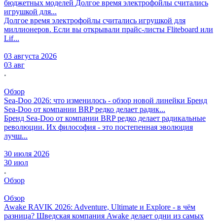
бюджетных моделей
Долгое время электрофойлы считались
игрушкой для...
Долгое время электрофойлы считались игрушкой для
миллионеров. Если вы открывали прайс-листы Fliteboard или
Lif...
03 августа 2026
03 авг
Обзор
Sea-Doo 2026: что изменилось - обзор новой линейки
Бренд
Sea-Doo от компании BRP редко делает радик...
Бренд Sea-Doo от компании BRP редко делает радикальные
революции. Их философия - это постепенная эволюция
лучш...
30 июля 2026
30 июл
Обзор
Обзор
Awake RAVIK 2026: Adventure, Ultimate и Explore - в чём
разница?
Шведская компания Awake делает одни из самых