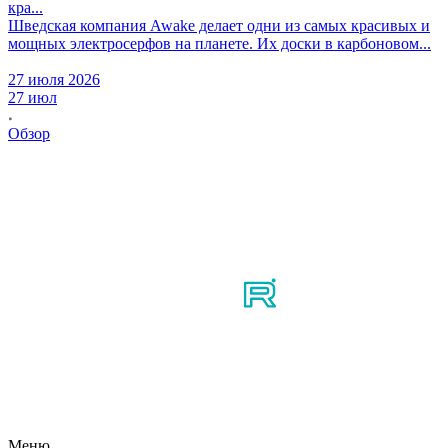
кра...
Шведская компания Awake делает одни из самых красивых и
мощных электросерфов на планете. Их доски в карбоновом...
27 июля 2026
27 июл
Обзор
Мы в соцсетях
Узнайте первым о новостях, продуктах, мероприятиях и
многом другом из мира мотосерфинга.
Меню