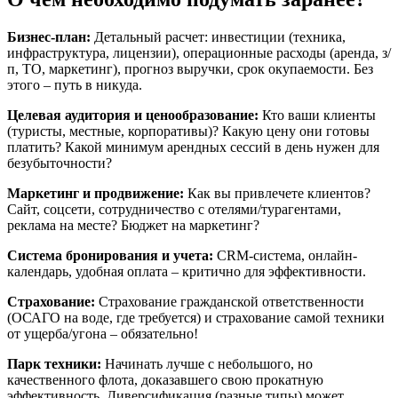
Бизнес-план:
Детальный расчет: инвестиции (техника,
инфраструктура, лицензии), операционные расходы (аренда, з/
п, ТО, маркетинг), прогноз выручки, срок окупаемости. Без
этого – путь в никуда.
Целевая аудитория и ценообразование:
Кто ваши клиенты
(туристы, местные, корпоративы)? Какую цену они готовы
платить? Какой минимум арендных сессий в день нужен для
безубыточности?
Маркетинг и продвижение:
Как вы привлечете клиентов?
Сайт, соцсети, сотрудничество с отелями/турагентами,
реклама на месте? Бюджет на маркетинг?
Система бронирования и учета:
CRM-система, онлайн-
календарь, удобная оплата – критично для эффективности.
Страхование:
Страхование гражданской ответственности
(ОСАГО на воде, где требуется) и страхование самой техники
от ущерба/угона – обязательно!
Парк техники:
Начинать лучше с небольшого, но
качественного флота, доказавшего свою прокатную
эффективность. Диверсификация (разные типы) может