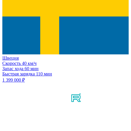
Швеция
Скорость
40 км/ч
Запас хода
60 мин
Быстрая зарядка
110 мин
1 399 000 ₽
Мы в соцсетях
Узнайте первым о новостях, продуктах, мероприятиях и