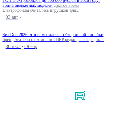
ТОП электрофойлов до 800 000 рублей в 2026 году:
война бюджетных моделей
Долгое время
электрофойлы считались игрушкой для...
03 авг
Sea-Doo 2026: что изменилось - обзор новой линейки
Бренд Sea-Doo от компании BRP редко делает радик...
30 июл
Обзор
Мы в соцсетях
Узнайте первым о новостях, продуктах, мероприятиях и
многом другом из мира мотосерфинга.