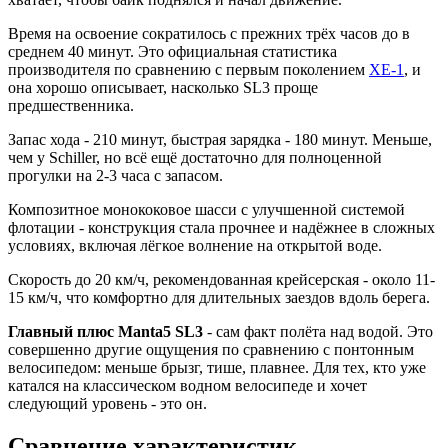
Время на освоение сократилось с прежних трёх часов до в
среднем 40 минут. Это официальная статистика
производителя по сравнению с первым поколением
XE-1
, и
она хорошо описывает, насколько SL3 проще
предшественника.
Запас хода - 210 минут, быстрая зарядка - 180 минут. Меньше,
чем у Schiller, но всё ещё достаточно для полноценной
прогулки на 2-3 часа с запасом.
Композитное монококовое шасси с улучшенной системой
флотации - конструкция стала прочнее и надёжнее в сложных
условиях, включая лёгкое волнение на открытой воде.
Скорость до 20 км/ч, рекомендованная крейсерская - около 11-
15 км/ч, что комфортно для длительных заездов вдоль берега.
Главный плюс Manta5 SL3
- сам факт полёта над водой. Это
совершенно другие ощущения по сравнению с понтонным
велосипедом: меньше брызг, тише, плавнее. Для тех, кто уже
катался на классическом водном велосипеде и хочет
следующий уровень - это он.
Сравнение характеристик