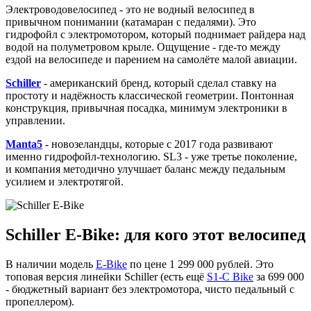
Электроводовелосипед - это не водный велосипед в
привычном понимании (катамаран с педалями). Это
гидрофойл с электромотором, который поднимает райдера над
водой на полуметровом крыле. Ощущение - где-то между
ездой на велосипеде и парением на самолёте малой авиации.
Schiller
- американский бренд, который сделал ставку на
простоту и надёжность классической геометрии. Понтонная
конструкция, привычная посадка, минимум электроники в
управлении.
Manta5
- новозеландцы, которые с 2017 года развивают
именно гидрофойл-технологию. SL3 - уже третье поколение,
и компания методично улучшает баланс между педальным
усилием и электротягой.
Schiller E-Bike: для кого этот велосипед
В наличии модель
E-Bike
по цене 1 299 000 рублей. Это
топовая версия линейки Schiller (есть ещё
S1-C Bike
за 699 000
- бюджетный вариант без электромотора, чисто педальный с
пропеллером).