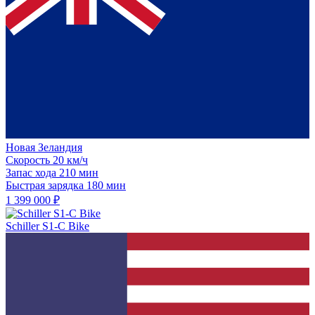
Новая Зеландия
Скорость
20 км/ч
Запас хода
210 мин
Быстрая зарядка
180 мин
1 399 000 ₽
Schiller S1-C Bike