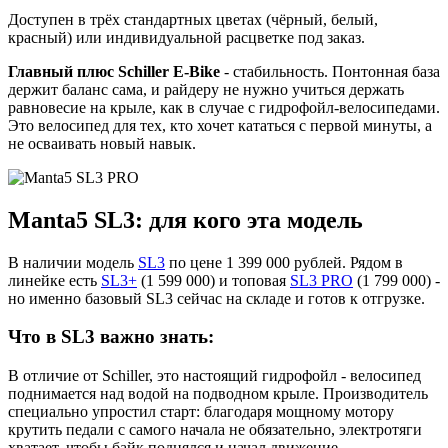
Доступен в трёх стандартных цветах (чёрный, белый,
красный) или индивидуальной расцветке под заказ.
Главный плюс Schiller E-Bike
- стабильность. Понтонная база
держит баланс сама, и райдеру не нужно учиться держать
равновесие на крыле, как в случае с гидрофойл-велосипедами.
Это велосипед для тех, кто хочет кататься с первой минуты, а
не осваивать новый навык.
Manta5 SL3: для кого эта модель
В наличии модель
SL3
по цене 1 399 000 рублей. Рядом в
линейке есть
SL3+
(1 599 000) и топовая
SL3 PRO
(1 799 000) -
но именно базовый SL3 сейчас на складе и готов к отгрузке.
Что в SL3 важно знать:
В отличие от Schiller, это настоящий гидрофойл - велосипед
поднимается над водой на подводном крыле. Производитель
специально упростил старт: благодаря мощному мотору
крутить педали с самого начала не обязательно, электротяги
хватает, чтобы байк поднялся и начал движение.