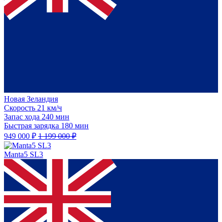
Новая Зеландия
Скорость
21 км/ч
Запас хода
240 мин
Быстрая зарядка
180 мин
949 000 ₽
1 199 000 ₽
Manta5 SL3