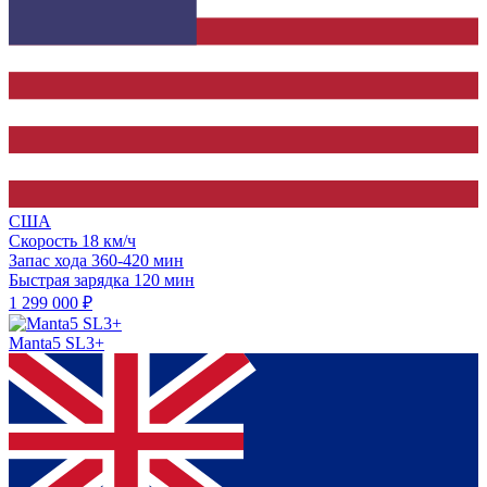
США
Скорость
18 км/ч
Запас хода
360-420 мин
Быстрая зарядка
120 мин
1 299 000 ₽
Manta5 SL3+