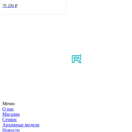
78 200 ₽
Мы в соцсетях
Узнайте первым о новостях, продуктах, мероприятиях и
многом другом из мира мотосерфинга.
Меню
О нас
Магазин
Сервис
Архивные модели
Новости