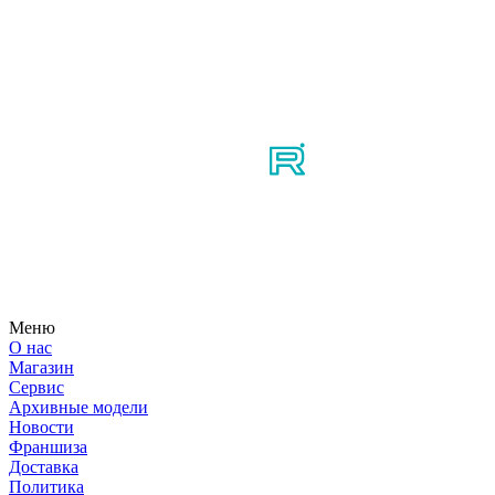
Мы в соцсетях
Узнайте первым о новостях, продуктах, мероприятиях и
многом другом из мира мотосерфинга.
Меню
О нас
Магазин
Сервис
Архивные модели
Новости
Франшиза
Доставка
Политика