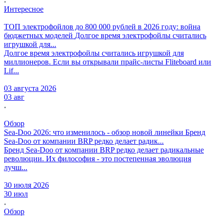
Интересное
ТОП электрофойлов до 800 000 рублей в 2026 году: война
бюджетных моделей
Долгое время электрофойлы считались
игрушкой для...
Долгое время электрофойлы считались игрушкой для
миллионеров. Если вы открывали прайс-листы Fliteboard или
Lif...
03 августа 2026
03 авг
Обзор
Sea-Doo 2026: что изменилось - обзор новой линейки
Бренд
Sea-Doo от компании BRP редко делает радик...
Бренд Sea-Doo от компании BRP редко делает радикальные
революции. Их философия - это постепенная эволюция
лучш...
30 июля 2026
30 июл
Обзор