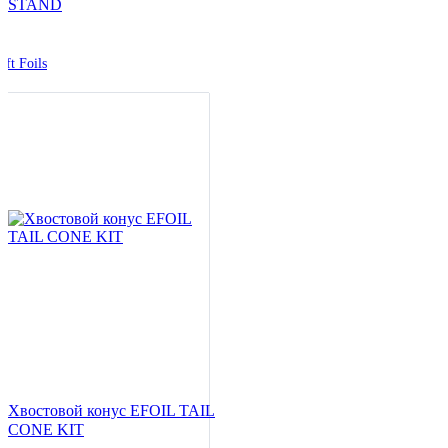
STAND
ift Foils
Хвостовой конус EFOIL TAIL
CONE KIT