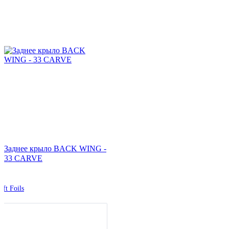
Заднее крыло BACK WING -
33 CARVE
ift Foils