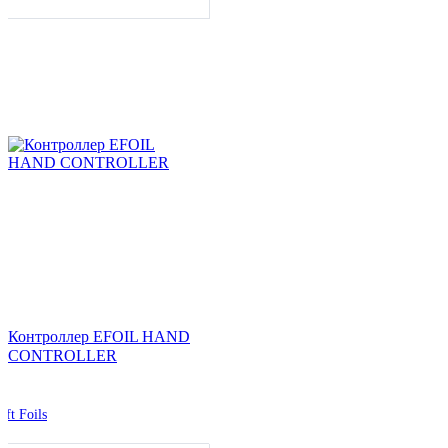
Контроллер EFOIL HAND
CONTROLLER
ift Foils