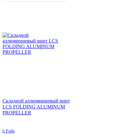
Складной аллюминиевый винт
LCS FOLDING ALUMINUM
PROPELLER
ift Foils