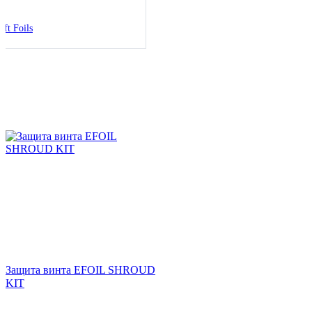
ift Foils
Защита винта EFOIL SHROUD
KIT