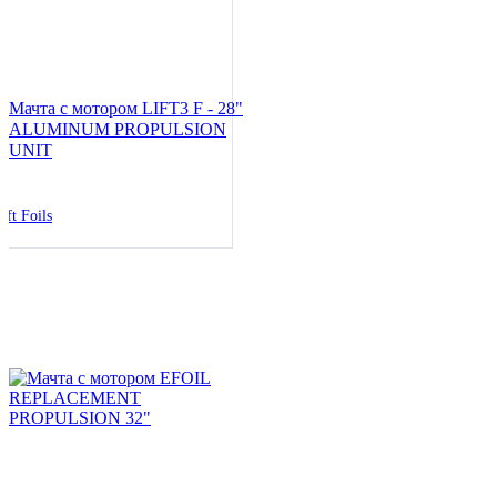
Мачта с мотором LIFT3 F - 28"
ALUMINUM PROPULSION
UNIT
ift Foils