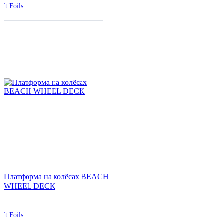
ift Foils
Платформа на колёсах BEACH
WHEEL DECK
ift Foils