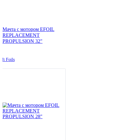
Мачта с мотором EFOIL
REPLACEMENT
PROPULSION 32"
ift Foils