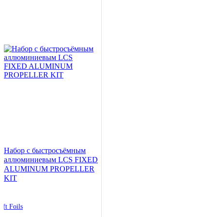
Набор с быстросъёмным
аллюминиевым LCS FIXED
ALUMINUM PROPELLER
KIT
ift Foils