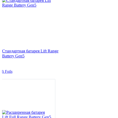
Стандартная батарея Lift Range
Battery Gen5
ift Foils