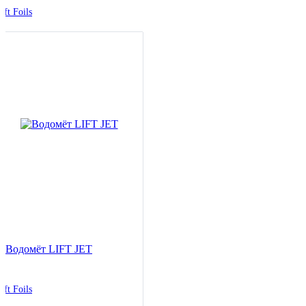
ift Foils
Водомёт LIFT JET
ift Foils