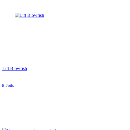
Lift Blowfish
ift Foils