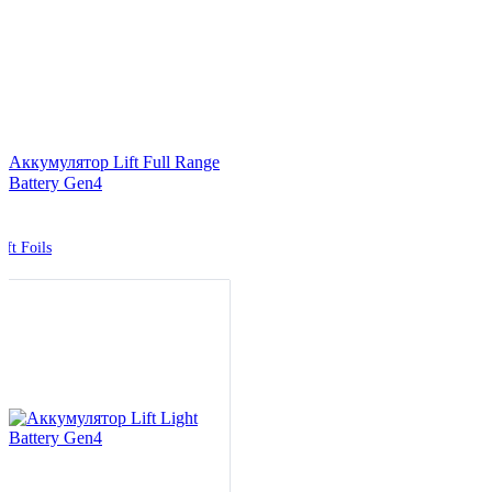
Аккумулятор Lift Full Range
Battery Gen4
ift Foils