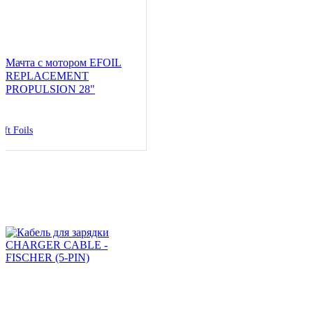
Мачта с мотором EFOIL
REPLACEMENT
PROPULSION 28"
ift Foils