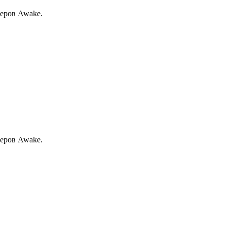
леров Awake.
леров Awake.