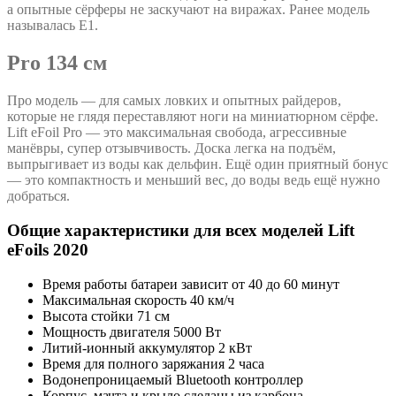
а опытные сёрферы не заскучают на виражах. Ранее модель
называлась E1.
Pro 134 см
Про модель — для самых ловких и опытных райдеров,
которые не глядя переставляют ноги на миниатюрном сёрфе.
Lift eFoil Pro — это максимальная свобода, агрессивные
манёвры, супер отзывчивость. Доска легка на подъём,
выпрыгивает из воды как дельфин. Ещё один приятный бонус
— это компактность и меньший вес, до воды ведь ещё нужно
добраться.
Общие характеристики для всех моделей Lift
eFoils 2020
Время работы батареи зависит от 40 до 60 минут
Максимальная скорость 40 км/ч
Высота стойки 71 см
Мощность двигателя 5000 Вт
Литий-ионный аккумулятор 2 кВт
Время для полного заряжания 2 часа
Водонепроницаемый Bluetooth контроллер
Корпус, мачта и крыло сделаны из карбона