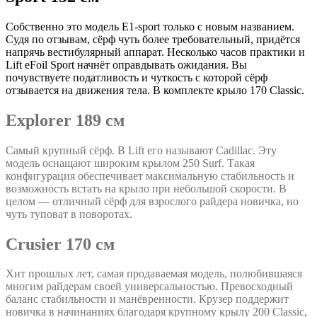
Собственно это модель E1-sport только с новым названием.
Судя по отзывам, сёрф чуть более требовательный, придётся
напрячь вестибулярный аппарат. Несколько часов практики и
Lift eFoil Sport начнёт оправдывать ожидания. Вы
почувствуете податливость и чуткость с которой сёрф
отзывается на движения тела. В комплекте крыло 170 Classic.
Explorer 189 см
Самый крупный сёрф. В Lift его называют Cadillac. Эту
модель оснащают широким крылом 250 Surf. Такая
конфигурация обеспечивает максимальную стабильность и
возможность встать на крыло при небольшой скорости. В
целом — отличный сёрф для взрослого райдера новичка, но
чуть туповат в поворотах.
Crusier 170 см
Хит прошлых лет
, самая продаваемая модель, полюбившаяся
многим райдерам своей универсальностью. Превосходный
баланс стабильности и манёвренности. Крузер поддержит
новичка в начинаниях благодаря крупному крылу 200 Classic,