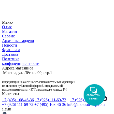
Узнайте первым о новостях, продуктах, мероприятиях и
многом другом из мира мотосерфинга.
Меню
О нас
Магазин
Сервис
Архивные модели
Новости
Франшиза
Доставка
Политика
конфиденциальности
Адреса магазинов
Москва, ул. Лётная 99, стр.1
Информация на сайте носит ознакомительный характер и
не является публичной офертой, определяемой
положениями статьи 437 Гражданского кодекса РФ
Контакты
СВЯЖИТЕСЬ
С НАМИ
+7 (495) 108-46-36
+7 (926) 111-69-72
+7 (926) 111-69-72
+7 (926) 111-69-72
+7 (495) 108-46-36
info@motosurfing.com
Язык