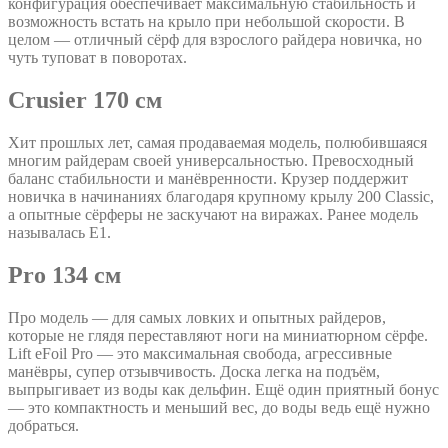
конфигурация обеспечивает максимальную стабильность и
возможность встать на крыло при небольшой скорости. В
целом — отличный сёрф для взрослого райдера новичка, но
чуть туповат в поворотах.
Crusier 170 см
Хит прошлых лет
, самая продаваемая модель, полюбившаяся
многим райдерам своей универсальностью. Превосходный
баланс стабильности и манёвренности. Крузер поддержит
новичка в начинаниях благодаря крупному крылу 200 Classic,
а опытные сёрферы не заскучают на виражах. Ранее модель
называлась E1.
Pro 134 см
Про модель — для самых ловких и опытных райдеров,
которые не глядя переставляют ноги на миниатюрном сёрфе.
Lift eFoil Pro — это максимальная свобода, агрессивные
манёвры, супер отзывчивость. Доска легка на подъём,
выпрыгивает из воды как дельфин. Ещё один приятный бонус
— это компактность и меньший вес, до воды ведь ещё нужно
добраться.