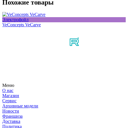
Похожие товары
Электрофойл
VeConcepts VeCarve
Мы в соцсетях
Узнайте первым о новостях, продуктах, мероприятиях и
многом другом из мира мотосерфинга.
Меню
О нас
Магазин
Сервис
Архивные модели
Новости
Франшиза
Доставка
Политика