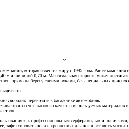
ию компании, которая известна миру с 1995 года. Ранее компания
40 м и шириной 0,70 м. Максимальная скорость может достигать
нить прямо на берегу своими руками, без специальных приспос
 выделяют:
жно свободно перевозить в багажнике автомобиля.
чиваются за счет высокого качества используемых материалов в
чество».
спользования как профессиональным серферами, так и новичками,
 нее, зафиксировать ноги в креплениях для ног и вставить магн