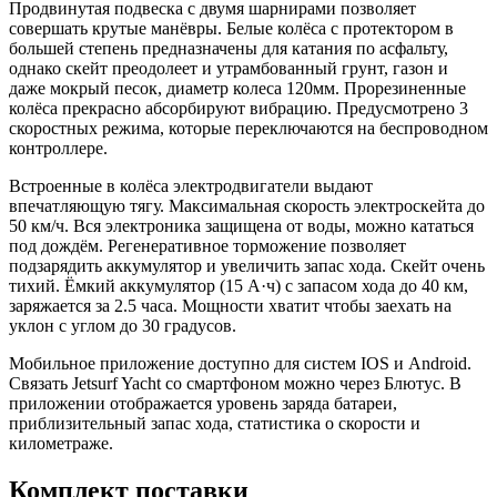
Продвинутая подвеска с двумя шарнирами позволяет
совершать крутые манёвры. Белые колёса с протектором в
большей степень предназначены для катания по асфальту,
однако скейт преодолеет и утрамбованный грунт, газон и
даже мокрый песок, диаметр колеса 120мм. Прорезиненные
колёса прекрасно абсорбируют вибрацию. Предусмотрено 3
скоростных режима, которые переключаются на беспроводном
контроллере.
Встроенные в колёса электродвигатели выдают
впечатляющую тягу. Максимальная скорость электроскейта до
50 км/ч. Вся электроника защищена от воды, можно кататься
под дождём. Регенеративное торможение позволяет
подзарядить аккумулятор и увеличить запас хода. Скейт очень
тихий. Ёмкий аккумулятор (15 А·ч) с запасом хода до 40 км,
заряжается за 2.5 часа. Мощности хватит чтобы заехать на
уклон с углом до 30 градусов.
Мобильное приложение доступно для систем IOS и Android.
Связать Jetsurf Yacht со смартфоном можно через Блютус. В
приложении отображается уровень заряда батареи,
приблизительный запас хода, статистика о скорости и
километраже.
Комплект поставки