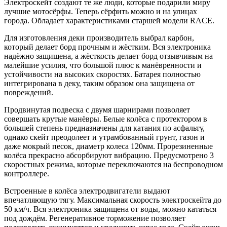
Электроскейт создают те же люди, которые подарили миру
лучшие мотосёрфы. Теперь сёрфить можно и на улицах
города. Обладает характеристиками старшей модели RACE.
Для изготовления деки производитель выбрал карбон,
который делает борд прочным и жёстким. Вся электроника
надёжно защищена, а жёсткость делает борд отзывчивым на
малейшие усилия, что большой плюс к манёвренности и
устойчивости на высоких скоростях. Батарея полностью
интегрирована в деку, таким образом она защищена от
повреждений.
Продвинутая подвеска с двумя шарнирами позволяет
совершать крутые манёвры. Белые колёса с протектором в
большей степень предназначены для катания по асфальту,
однако скейт преодолеет и утрамбованный грунт, газон и
даже мокрый песок, диаметр колеса 120мм. Прорезиненные
колёса прекрасно абсорбируют вибрацию. Предусмотрено 3
скоростных режима, которые переключаются на беспроводном
контроллере.
Встроенные в колёса электродвигатели выдают
впечатляющую тягу. Максимальная скорость электроскейта до
50 км/ч. Вся электроника защищена от воды, можно кататься
под дождём. Регенеративное торможение позволяет