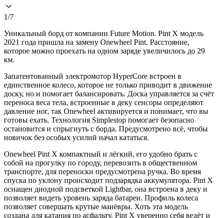
1/7
Уникальный борд от компании Future Motion. Pint X модель
2021 года пришла на замену Onewheel Pint. Расстояние,
которое можно проехать на одном заряде увеличилось до 29
км.
Запатентованный электромотор HyperCore встроен в
единственное колесо, которое не только приводит в движение
доску, но и помогает балансировать. Доска управляется за счёт
переноса веса тела, встроенные в деку сенсоры определяют
давление ног, так Onewheel активируется и понимает, что вы
готовы ехать. Технология Simplestop помогает безопасно
остановится и спрыгнуть с борда. Предусмотрено всё, чтобы
новичок без особых усилий начал кататься.
Onewheel Pint X компактный и лёгкий, его удобно брать с
собой на прогулку по городу, перевозить в общественном
транспорте, для переноски предусмотрена ручка. Во время
спуска по уклону происходит подзарядка аккумулятора. Pint X
оснащен диодной подсветкой Lightbar, она встроена в деку и
позволяет видеть уровень заряда батареи. Профиль колеса
позволяет совершать крутые манёвры. Хоть эта модель
создана для катания по асфальту, Pint X уверенно себя ведёт и