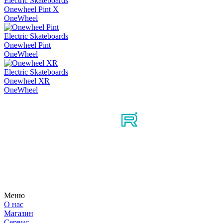
Electric Skateboards
Onewheel Pint X
OneWheel
Electric Skateboards
Onewheel Pint
OneWheel
Electric Skateboards
Onewheel XR
OneWheel
Мы в соцсетях
Узнайте первым о новостях, продуктах, мероприятиях и
многом другом из мира мотосерфинга.
Меню
О нас
Магазин
Сервис