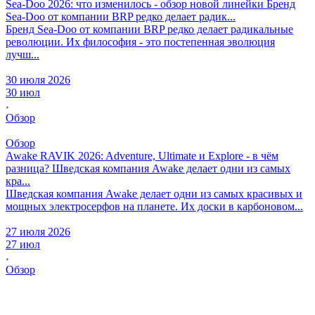
Sea-Doo 2026: что изменилось - обзор новой линейки
Бренд
Sea-Doo от компании BRP редко делает радик...
Бренд Sea-Doo от компании BRP редко делает радикальные
революции. Их философия - это постепенная эволюция
лучш...
30 июля 2026
30 июл
Обзор
Обзор
Awake RAVIK 2026: Adventure, Ultimate и Explore - в чём
разница?
Шведская компания Awake делает одни из самых
кра...
Шведская компания Awake делает одни из самых красивых и
мощных электросерфов на планете. Их доски в карбоновом...
27 июля 2026
27 июл
Обзор