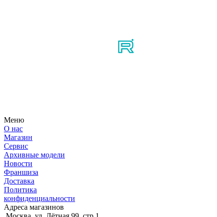
Мы в соцсетях
Узнайте первым о новостях, продуктах, мероприятиях и
многом другом из мира мотосерфинга.
Меню
О нас
Магазин
Сервис
Архивные модели
Новости
Франшиза
Доставка
Политика
конфиденциальности
Адреса магазинов
Москва, ул. Лётная 99, стр.1