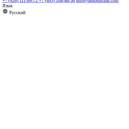
+7 (926) 111-69-72
+7 (495) 108-46-36
info@motosurfing.com
Язык
Русский