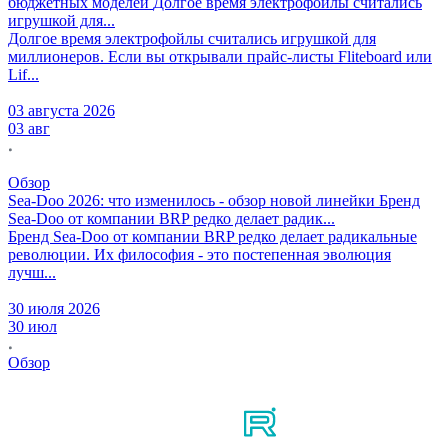
бюджетных моделей
Долгое время электрофойлы считались
игрушкой для...
Долгое время электрофойлы считались игрушкой для
миллионеров. Если вы открывали прайс-листы Fliteboard или
Lif...
03 августа 2026
03 авг
Обзор
Sea-Doo 2026: что изменилось - обзор новой линейки
Бренд
Sea-Doo от компании BRP редко делает радик...
Бренд Sea-Doo от компании BRP редко делает радикальные
революции. Их философия - это постепенная эволюция
лучш...
30 июля 2026
30 июл
Обзор
Мы в соцсетях