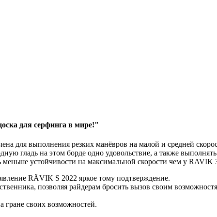
оска для серфинга в мире!"
ена для выполнения резких манёвров на малой и средней скорос
одную гладь на этом борде одно удовольствие, а также выполня
ть меньше устойчивости на максимальной скорости чем у RAVIK 
оявление RÄVIK S 2022 яркое тому подтверждение.
венника, позволяя райдерам бросить вызов своим возможностям
а гране своих возможностей.