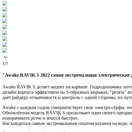
1/7
"Awake RAVIK S 2022 самая экстремальная электрическая д
Awake RAVIK S делает акцент на карвинг. Гидродинамика заточ
дизайн корпуса эффективен на S-образных виражах, "резать" в
даёт райдеру отзывчивость и контроль с одной стороны, но чу
Awake с каждым годом совершенствует свои электро-сёрфы, п
Обновлённая модель RÄVIK S продолжает идеи своего предшест
поворачивать резче и мчатся быстрее.
Наслаждаться самым экстремальным опытом катания на воде, н