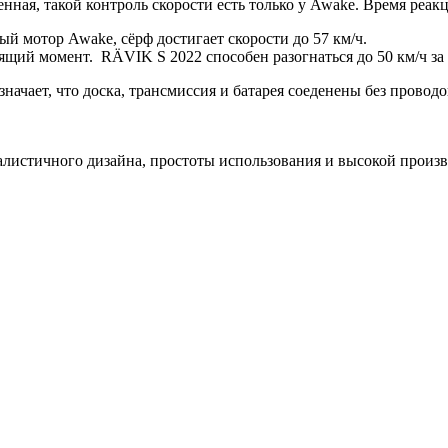
ная, такой контроль скорости есть только у Awake. Время реакц
й мотор Awake, сёрф достигает скорости до 57 км/ч.
щий момент. RÄVIK S 2022 способен разогнаться до 50 км/ч за 
означает, что доска, трансмиссия и батарея соеденены без прово
истичного дизайна, простоты использования и высокой произв