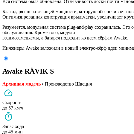
Вся система была обновлена. Отзывчивость доски почти мгновен
Благодаря впечатляющей мощности, которую обеспечивает новы
Оптимизированная конструкция крыльчатки, увеличивает крутя
Разумеется, модульная система plug-and-play сохранилась. Это 
обслуживания. Кроме того, модули
взаимозаменяемы, а батарея подходит ко всем сёрфам Awake.
Инженеры Awake заложили в новый электро-сёрф идеи минимал
Awake RÄVIK S
Архивная модель
• Производство Швеция
Скорость
до 57 км/ч
Запас хода
до 45 мин