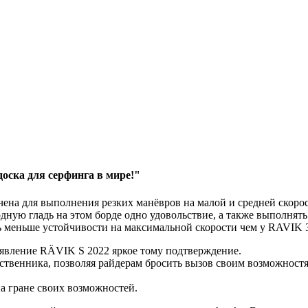
оска для серфинга в мире!"
ена для выполнения резких манёвров на малой и средней скорос
одную гладь на этом борде одно удовольствие, а также выполня
ть меньше устойчивости на максимальной скорости чем у RAVIK 
оявление RÄVIK S 2022 яркое тому подтверждение.
венника, позволяя райдерам бросить вызов своим возможностям
а гране своих возможностей.