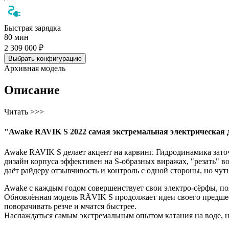
Быстрая зарядка
80 мин
2 309 000 ₽
Выбрать конфигурацию
Архивная модель
Описание
Читать >>>
"Awake RAVIK S 2022 самая экстремальная электрическая д
Awake RAVIK S делает акцент на карвинг. Гидродинамика заточ
дизайн корпуса эффективен на S-образных виражах, "резать" в
даёт райдеру отзывчивость и контроль с одной стороны, но чу
Awake с каждым годом совершенствует свои электро-сёрфы, п
Обновлённая модель RÄVIK S продолжает идеи своего предшест
поворачивать резче и мчатся быстрее.
Наслаждаться самым экстремальным опытом катания на воде, н