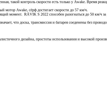
ная, такой контроль скорости есть только у Awake. Время реакц
й мотор Awake, сёрф достигает скорости до 57 км/ч.
щий момент. RÄVIK S 2022 способен разогнаться до 50 км/ч за 
означает, что доска, трансмиссия и батарея соеденены без прово
истичного дизайна, простоты использования и высокой произв