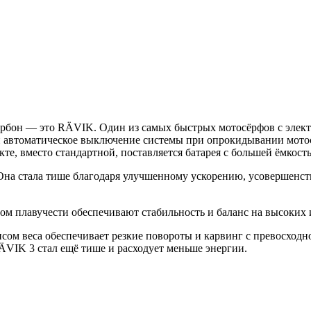
рбон — это RÄVIK. Один из самых быстрых мотосёрфов с элект
и автоматическое выключение системы при опрокидывании мотос
екте, вместо стандартной, поставляется батарея с большей ёмкост
. Она стала тише благодаря улучшенному ускорению, усовершен
 плавучести обеспечивают стабильность и баланс на высоких и
сом веса обеспечивает резкие повороты и карвинг с превосход
ÄVIK 3 стал ещё тише и расходует меньше энергии.