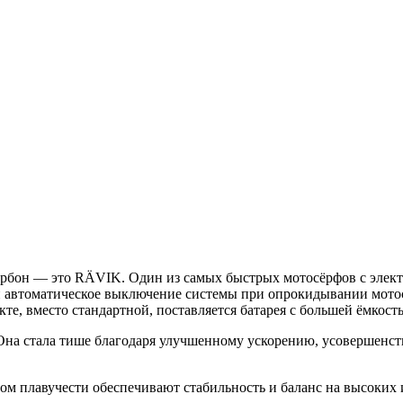
рбон — это RÄVIK. Один из самых быстрых мотосёрфов с элект
и автоматическое выключение системы при опрокидывании мотос
екте, вместо стандартной, поставляется батарея с большей ёмкост
. Она стала тише благодаря улучшенному ускорению, усовершен
 плавучести обеспечивают стабильность и баланс на высоких и