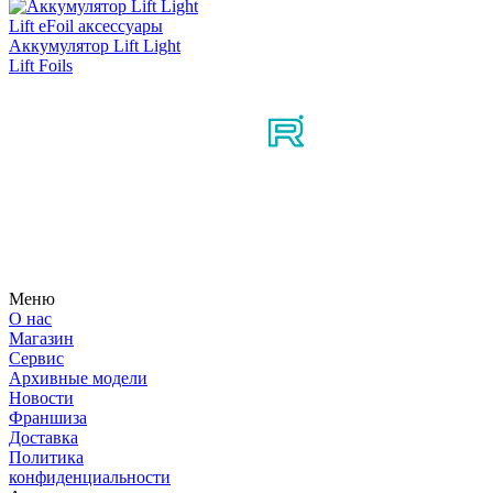
Lift eFoil аксессуары
Аккумулятор Lift Light
Lift Foils
Мы в соцсетях
Узнайте первым о новостях, продуктах, мероприятиях и
многом другом из мира мотосерфинга.
Меню
О нас
Магазин
Сервис
Архивные модели
Новости
Франшиза
Доставка
Политика
конфиденциальности