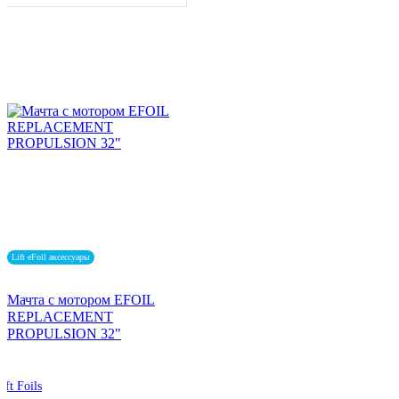
Lift eFoil аксессуары
Мачта с мотором EFOIL
REPLACEMENT
PROPULSION 32"
ift Foils