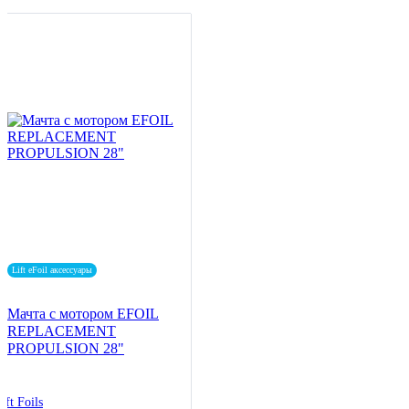
Lift eFoil аксессуары
Мачта с мотором EFOIL
REPLACEMENT
PROPULSION 28"
ift Foils