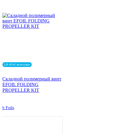
Lift eFoil аксессуары
Складной полимерный винт
EFOIL FOLDING
PROPELLER KIT
ift Foils