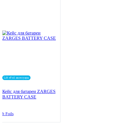
Lift eFoil аксессуары
Кейс для батареи ZARGES
BATTERY CASE
ift Foils