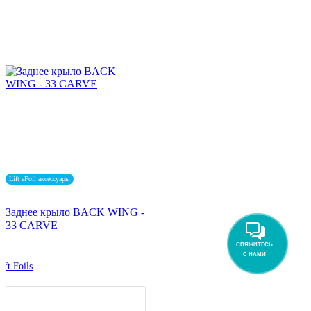
Lift eFoil аксессуары
Заднее крыло BACK WING -
33 CARVE
СВЯЖИТЕСЬ
С НАМИ
ift Foils