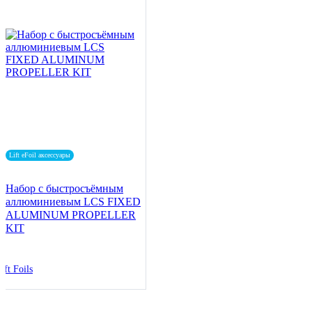
Lift eFoil аксессуары
Набор с быстросъёмным
аллюминиевым LCS FIXED
ALUMINUM PROPELLER
KIT
ift Foils