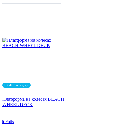
Lift eFoil аксессуары
Платформа на колёсах BEACH
WHEEL DECK
ift Foils