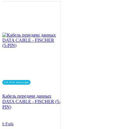
Lift eFoil аксессуары
Кабель передачи данных
DATA CABLE - FISCHER (5-
PIN)
ift Foils