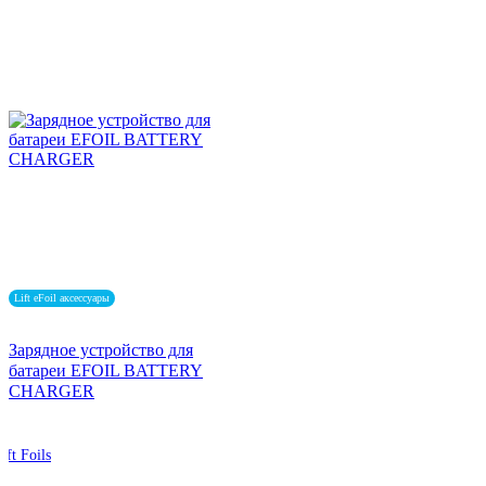
Lift eFoil аксессуары
Зарядное устройство для
батареи EFOIL BATTERY
CHARGER
ift Foils