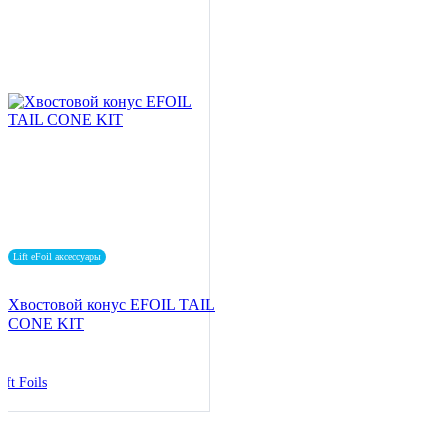
Lift eFoil аксессуары
Хвостовой конус EFOIL TAIL
CONE KIT
ift Foils