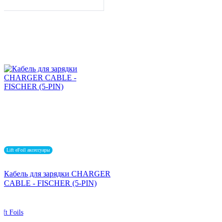
Lift eFoil аксессуары
Кабель для зарядки CHARGER
CABLE - FISCHER (5-PIN)
ift Foils