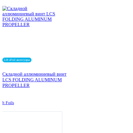
Lift eFoil аксессуары
Складной аллюминиевый винт
LCS FOLDING ALUMINUM
PROPELLER
ift Foils