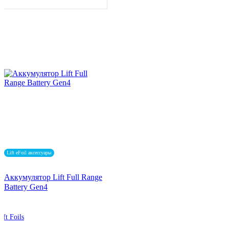
Lift eFoil аксессуары
Аккумулятор Lift Full Range
Battery Gen4
ift Foils