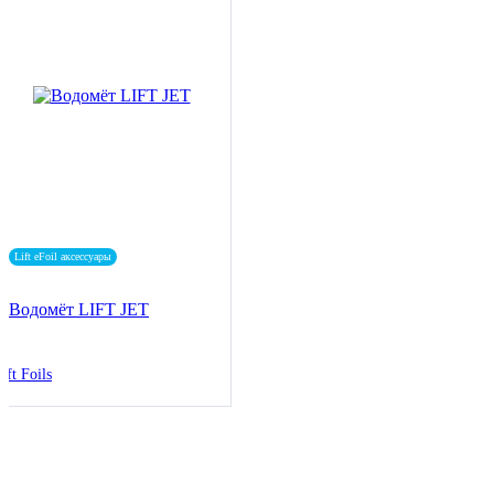
Lift eFoil аксессуары
Водомёт LIFT JET
ift Foils