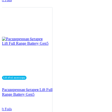
ift Foils
Lift eFoil аксессуары
Расширенная батарея Lift Full
Range Battery Gen5
ift Foils