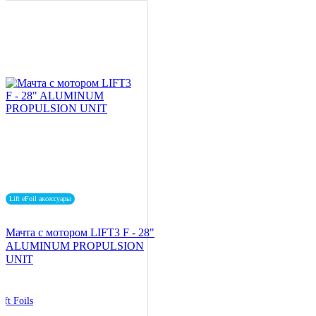
Lift eFoil аксессуары
Мачта с мотором LIFT3 F - 28"
ALUMINUM PROPULSION
UNIT
ift Foils