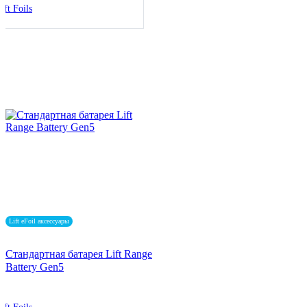
ift Foils
Lift eFoil аксессуары
Стандартная батарея Lift Range
Battery Gen5