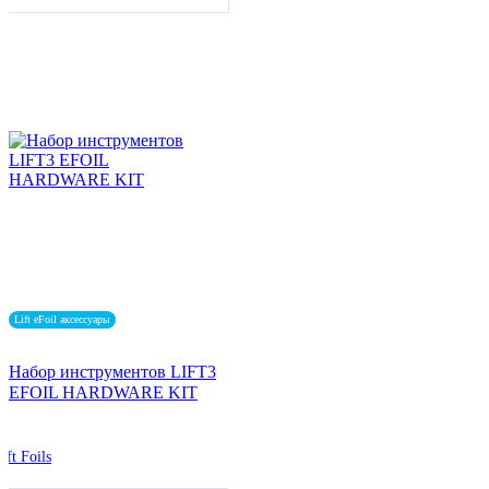
Lift eFoil аксессуары
Набор инструментов LIFT3
EFOIL HARDWARE KIT
ift Foils