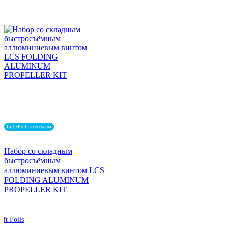
Lift eFoil аксессуары
Набор со складным
быстросъёмным
аллюминиевым винтом LCS
FOLDING ALUMINUM
PROPELLER KIT
ift Foils