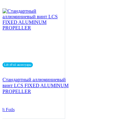
Lift eFoil аксессуары
Стандартный аллюминиевый
винт LCS FIXED ALUMINUM
PROPELLER
ift Foils