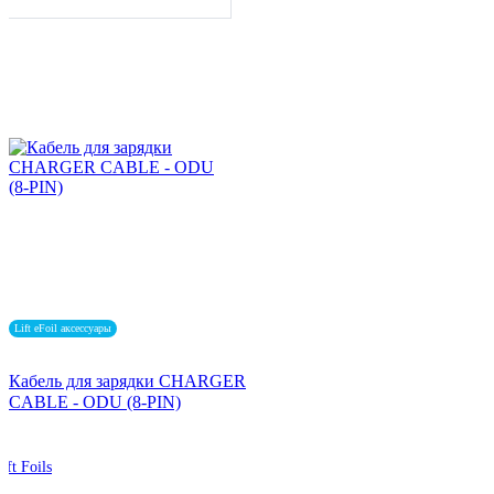
Lift eFoil аксессуары
Кабель для зарядки CHARGER
CABLE - ODU (8-PIN)
ift Foils