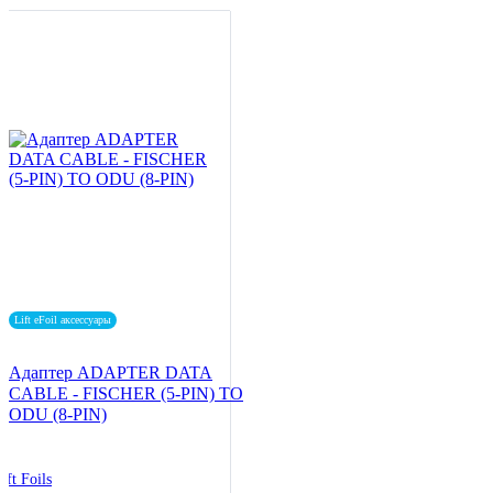
Lift eFoil аксессуары
Адаптер ADAPTER DATA
CABLE - FISCHER (5-PIN) TO
ODU (8-PIN)
ift Foils