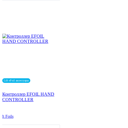
Lift eFoil аксессуары
Контроллер EFOIL HAND
CONTROLLER
ift Foils