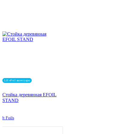
Lift eFoil аксессуары
Стойка деревянная EFOIL
STAND
ift Foils