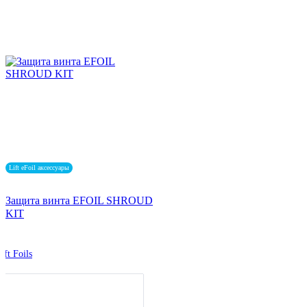
Lift eFoil аксессуары
Защита винта EFOIL SHROUD
KIT
ift Foils