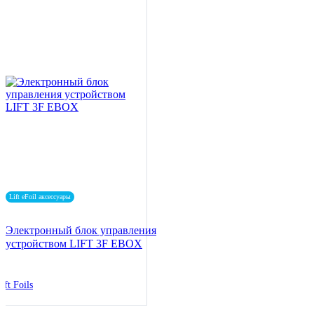
Lift eFoil аксессуары
Электронный блок управления
устройством LIFT 3F EBOX
ift Foils