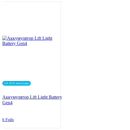
Lift eFoil аксессуары
Аккумулятор Lift Light Battery
Gen4
ift Foils