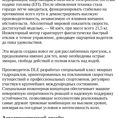
подачи топлива (EFI). После обновления техника стала
гораздо легче заводиться, функционировать стабильно на
протяжении всего пути и демонстрировать высокую
производительность, независимую от влияния внешних
обстоятельств. Абсолютный мировой показатель скорости,
достигнутый моделью, — 68 км/ч, при массе всего 21,5 кг.
Инжекторный мотор гарантирует фантастически быстрый
отклик и точное управление, доводящее ощущения водителя
до пика удовольствия.
Эта модель создана вовсе не для расслабленных прогулок, а
предназначена именно для тех, кому необходимы острые
эмоции, свобода действий и полная власть над водой.
Производитель DLE разработал специальный класс мощных
гидроциклов, ориентированных на поклонников скоростных
путешествий и профессиональных спортсменов, регулярно
участвуя в крупнейших международных состязаниях.
Специальная инженерная концепция обеспечивает машине
невероятную оперативность реакций и надежную поддержку
устойчивости, позволявшие исполнителям реализовывать
самые дерзкие трюковые комбинации на высоком уровне,
невзирая на погодные условия и интенсивность волн.
Аэродинамический дизайн