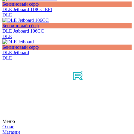
Бензиновый сёрф
DLE Jetboard 118CC EFI
DLE
Бензиновый сёрф
DLE Jetboard 106CC
DLE
Бензиновый сёрф
DLE Jetboard
DLE
Мы в соцсетях
Узнайте первым о новостях, продуктах, мероприятиях и
многом другом из мира мотосерфинга.
Меню
О нас
Магазин