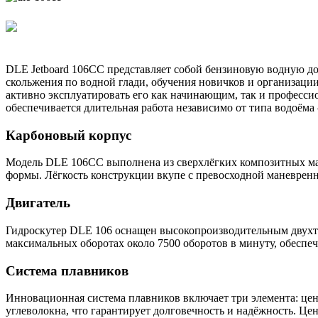
DLE Jetboard 106CC представляет собой бензиновую водную д
скольжения по водной глади, обучения новичков и организаци
активно эксплуатировать его как начинающим, так и професс
обеспечивается длительная работа независимо от типа водоёма 
Карбоновый корпус
Модель DLE 106CC выполнена из сверхлёгких композитных ма
формы. Лёгкость конструкции вкупе с превосходной маневренн
Двигатель
Гидроскутер DLE 106 оснащен высокопроизводительным двухта
максимальных оборотах около 7500 оборотов в минуту, обеспе
Система плавников
Инновационная система плавников включает три элемента: це
углеволокна, что гарантирует долговечность и надёжность. Ц