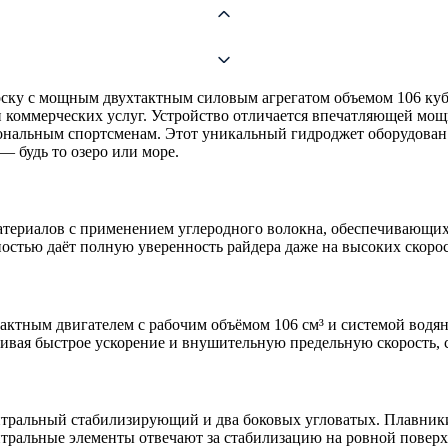
оску с мощным двухтактным силовым агрегатом объемом 106 куб
и коммерческих услуг. Устройство отличается впечатляющей мощ
иональным спортсменам. Этот уникальный гидроджет оборудован
— будь то озеро или море.
териалов с применением углеродного волокна, обеспечивающих
остью даёт полную уверенность райдера даже на высоких скорос
ктным двигателем с рабочим объёмом 106 см³ и системой водян
чивая быстрое ускорение и внушительную предельную скорость, 
нтральный стабилизирующий и два боковых угловатых. Плавник
ентральные элементы отвечают за стабилизацию на ровной повер