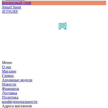
Бензиновый сёрф
Jetsurf Sport
JETSURF
Мы в соцсетях
Узнайте первым о новостях, продуктах, мероприятиях и
многом другом из мира мотосерфинга.
Меню
О нас
Магазин
Сервис
Архивные модели
Новости
Франшиза
Доставка
Политика
конфиденциальности
Адреса магазинов