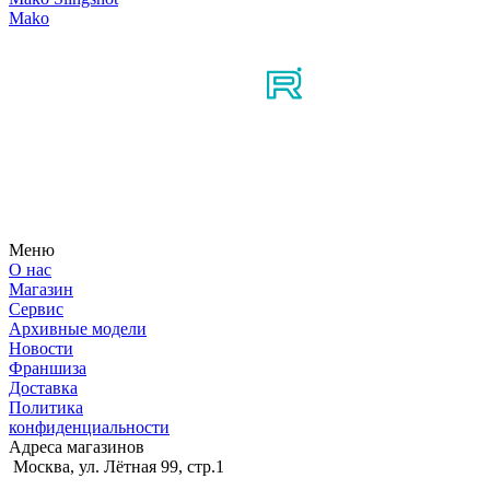
Mako
Мы в соцсетях
Узнайте первым о новостях, продуктах, мероприятиях и
многом другом из мира мотосерфинга.
Меню
О нас
Магазин
Сервис
Архивные модели
Новости
Франшиза
Доставка
Политика
конфиденциальности
Адреса магазинов
Москва, ул. Лётная 99, стр.1