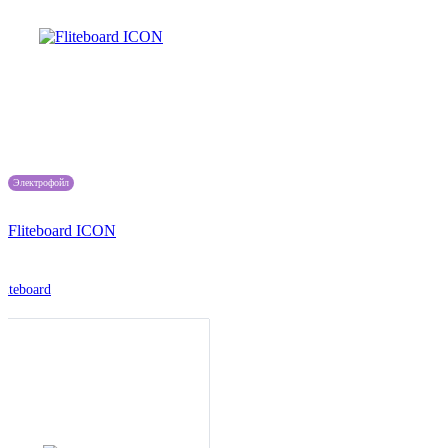
Электрофойл
Fliteboard ICON
liteboard