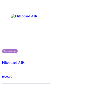
Электрофойл
Fliteboard AIR
liteboard