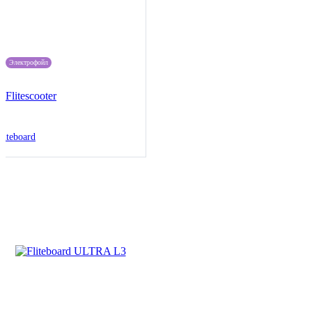
Электрофойл
Flitescooter
liteboard