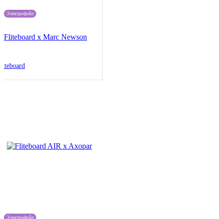
Электрофойл
Fliteboard х Marc Newson
liteboard
Электрофойл