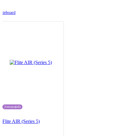
liteboard
Электрофойл
Flite AIR (Series 5)