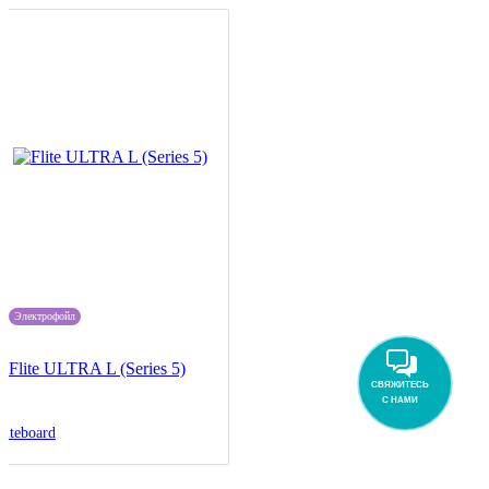
Электрофойл
Flite ULTRA L (Series 5)
СВЯЖИТЕСЬ
С НАМИ
liteboard