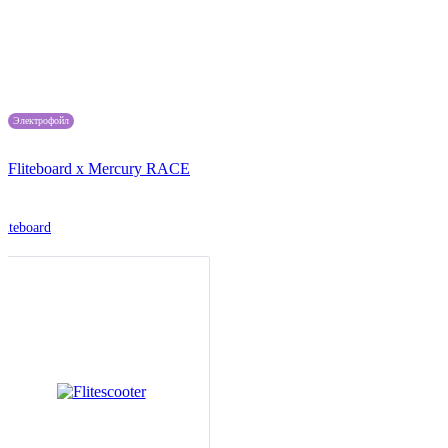
Электрофойл
Fliteboard x Mercury RACE
liteboard