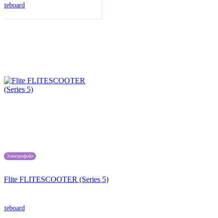
liteboard
Электрофойл
Flite FLITESCOOTER (Series 5)
liteboard