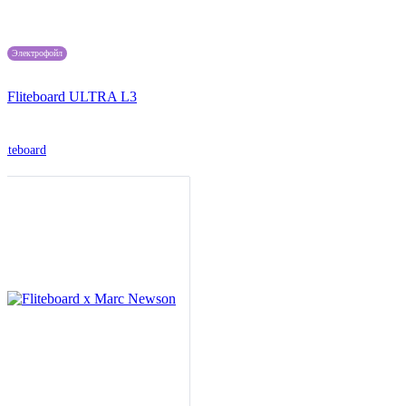
Электрофойл
Fliteboard ULTRA L3
liteboard