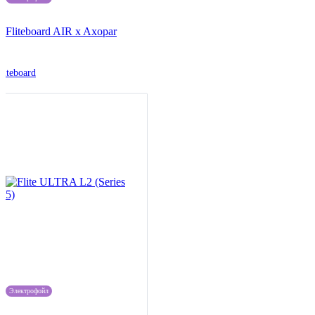
Fliteboard AIR x Axopar
liteboard
Электрофойл