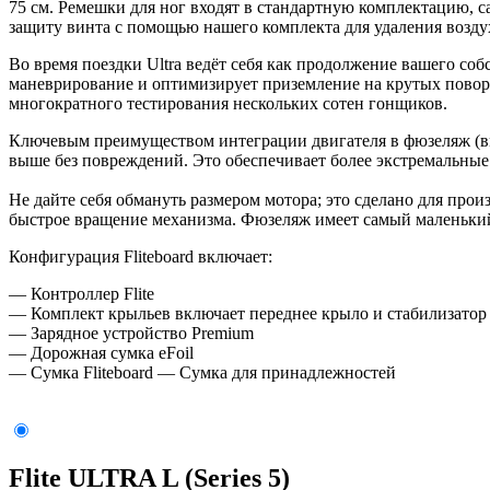
75 см. Ремешки для ног входят в стандартную комплектацию, с
защиту винта с помощью нашего комплекта для удаления возду
Во время поездки Ultra ведёт себя как продолжение вашего со
маневрирование и оптимизирует приземление на крутых поворо
многократного тестирования нескольких сотен гонщиков.
Ключевым преимуществом интеграции двигателя в фюзеляж (вм
выше без повреждений. Это обеспечивает более экстремальные
Не дайте себя обмануть размером мотора; это сделано для прои
быстрое вращение механизма. Фюзеляж имеет самый маленький
Конфигурация Fliteboard включает:
— Контроллер Flite
— Комплект крыльев включает переднее крыло и стабилизатор
— Зарядное устройство Premium
— Дорожная сумка eFoil
— Сумка Fliteboard — Сумка для принадлежностей
Flite ULTRA L (Series 5)