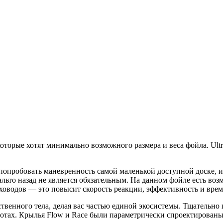
оторые хотят минимально возможного размера и веса фойла. Ultr
.
т попробовать маневренность самой маленькой доступной доске, и
альто назад не является обязательным. На данном фойле есть во
ховодов — это повысит скорость реакции, эффективность и врем
бственного тела, делая вас частью единой экосистемы. Тщательн
тах. Крылья Flow и Race были параметрически спроектированы с 