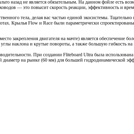
альто назад не является обязательным. На данном фойле есть во
ховодов — это повысит скорость реакции, эффективность и врем
бственного тела, делая вас частью единой экосистемы. Тщательн
тах. Крылья Flow и Race были параметрически спроектированы с 
есто закрепления двигателя на мачте) является обеспечение б
 углы наклона и крутые повороты, а также большую гибкость на
зводительности. При создании Fliteboard Ultra была использован
 диаметр на рынке (60 мм) для большей гидродинамической эф