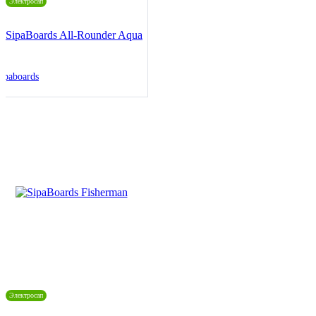
Электросап
SipaBoards All-Rounder Aqua
ipaboards
Электросап