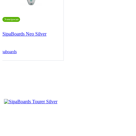
Электросап
SipaBoards Neo Silver
ipaboards