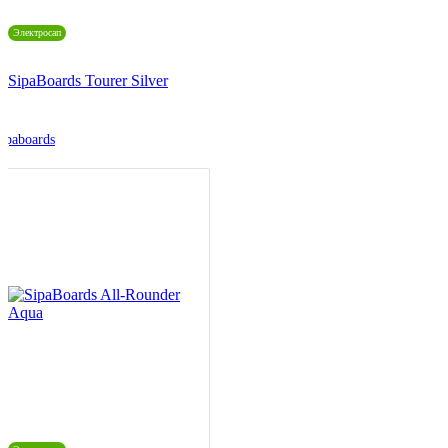
Электросап
SipaBoards Tourer Silver
ipaboards