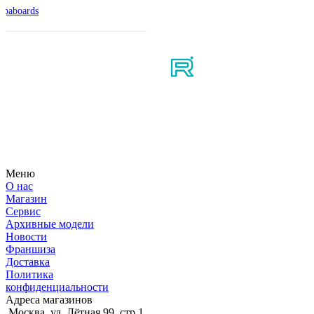
ipaboards
Мы в соцсетях
Узнайте первым о новостях, продуктах, мероприятиях и
многом другом из мира мотосерфинга.
Меню
О нас
Магазин
Сервис
Архивные модели
Новости
Франшиза
Доставка
Политика
конфиденциальности
Адреса магазинов
Москва, ул. Лётная 99, стр.1