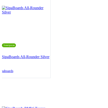
Электросап
SipaBoards All-Rounder Silver
ipaboards