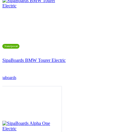
Электросап
SipaBoards BMW Tourer Electric
ipaboards