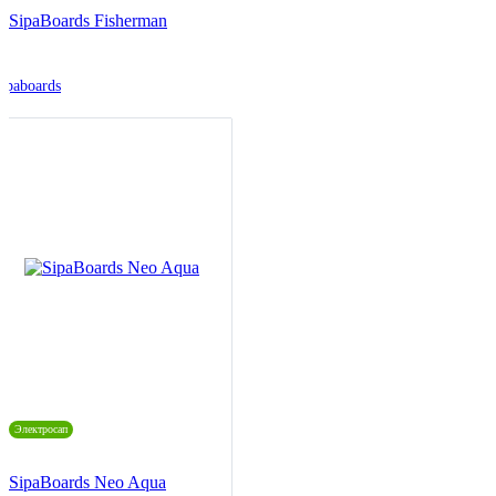
SipaBoards Fisherman
ipaboards
Электросап
SipaBoards Neo Aqua