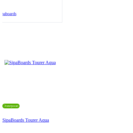
ipaboards
Электросап
SipaBoards Tourer Aqua