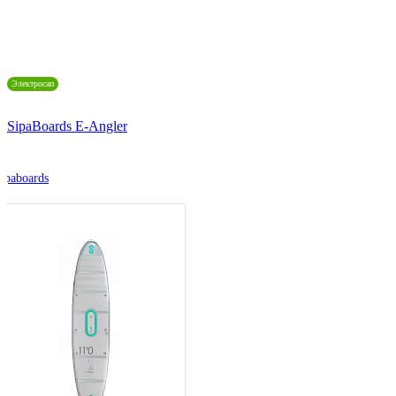
Электросап
SipaBoards E-Angler
ipaboards