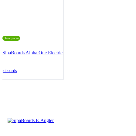
Электросап
SipaBoards Alpha One Electric
ipaboards