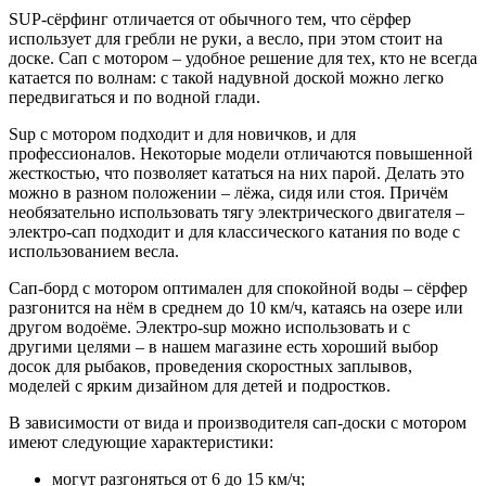
SUP-сёрфинг отличается от обычного тем, что сёрфер
использует для гребли не руки, а весло, при этом стоит на
доске. Сап с мотором – удобное решение для тех, кто не всегда
катается по волнам: с такой надувной доской можно легко
передвигаться и по водной глади.
Sup с мотором подходит и для новичков, и для
профессионалов. Некоторые модели отличаются повышенной
жесткостью, что позволяет кататься на них парой. Делать это
можно в разном положении – лёжа, сидя или стоя. Причём
необязательно использовать тягу электрического двигателя –
электро-сап подходит и для классического катания по воде с
использованием весла.
Сап-борд с мотором оптимален для спокойной воды – сёрфер
разгонится на нём в среднем до 10 км/ч, катаясь на озере или
другом водоёме. Электро-sup можно использовать и с
другими целями – в нашем магазине есть хороший выбор
досок для рыбаков, проведения скоростных заплывов,
моделей с ярким дизайном для детей и подростков.
В зависимости от вида и производителя сап-доски с мотором
имеют следующие характеристики:
могут разгоняться от 6 до 15 км/ч;