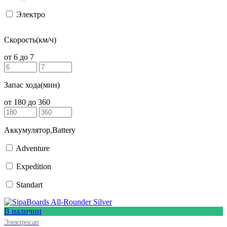
Электро
Скорость(км/ч)
от
6
до
7
Запас хода(мин)
от
180
до
360
Аккумулятор,Battery
Adventure
Expedition
Standart
В наличии
Электросап