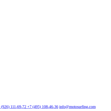
м другом из мира мотосерфинга.
 (926) 111-69-72
+7 (495) 108-46-36
info@motosurfing.com