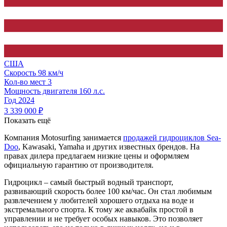
США
Скорость
98 км/ч
Кол-во мест
3
Мощность двигателя
160
л.с.
Год
2024
3 339 000 ₽
Показать ещё
Компания Motosurfing занимается
продажей гидроциклов
Sea-
Doo
, Kawasaki, Yamaha и других известных брендов. На
правах дилера предлагаем низкие цены и оформляем
официальную гарантию от производителя.
Гидроцикл – самый быстрый водный транспорт,
развивающий скорость более 100 км/час. Он стал любимым
развлечением у любителей хорошего отдыха на воде и
экстремального спорта. К тому же аквабайк простой в
управлении и не требует особых навыков. Это позволяет