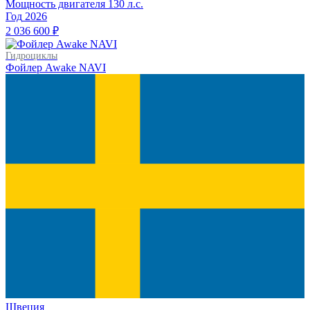
Мощность двигателя
130
л.с.
Год
2026
2 036 600 ₽
Гидроциклы
Фойлер Awake NAVI
Швеция