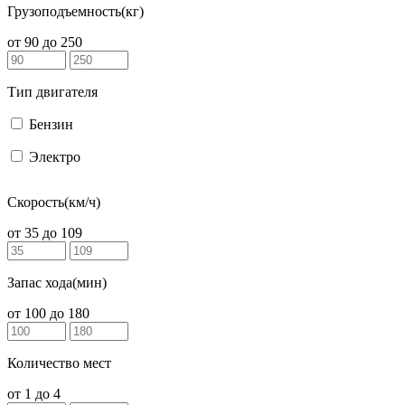
Грузоподъемность(кг)
от
90
до
250
Тип двигателя
Бензин
Электро
Скорость(км/ч)
от
35
до
109
Запас хода(мин)
от
100
до
180
Количество мест
от
1
до
4