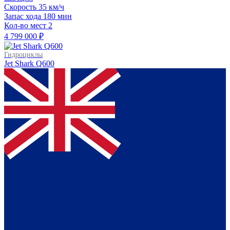
Скорость
35 км/ч
Запас хода
180 мин
Кол-во мест
2
4 799 000 ₽
Гидроциклы
Jet Shark Q600