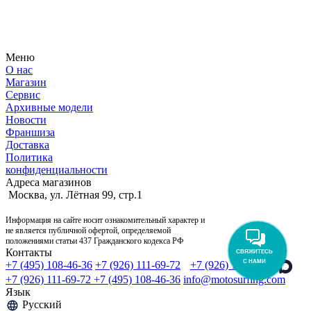
Узнайте первым о новостях, продуктах, мероприятиях и
многом другом из мира мотосерфинга.
Меню
О нас
Магазин
Сервис
Архивные модели
Новости
Франшиза
Доставка
Политика
конфиденциальности
Адреса магазинов
Москва, ул. Лётная 99, стр.1
Информация на сайте носит ознакомительный характер и
не является публичной офертой, определяемой
положениями статьи 437 Гражданского кодекса РФ
Контакты
СВЯЖИТЕСЬ
С НАМИ
+7 (495) 108-46-36
+7 (926) 111-69-72
+7 (926) 111-69-72
+7 (926) 111-69-72
+7 (495) 108-46-36
info@motosurfing.com
Язык
Русский