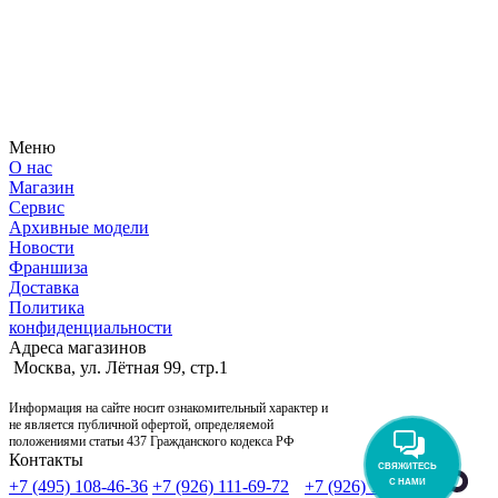
Узнайте первым о новостях, продуктах, мероприятиях и
многом другом из мира мотосерфинга.
Меню
О нас
Магазин
Сервис
Архивные модели
Новости
Франшиза
Доставка
Политика
конфиденциальности
Адреса магазинов
Москва, ул. Лётная 99, стр.1
Информация на сайте носит ознакомительный характер и
не является публичной офертой, определяемой
положениями статьи 437 Гражданского кодекса РФ
Контакты
СВЯЖИТЕСЬ
С НАМИ
+7 (495) 108-46-36
+7 (926) 111-69-72
+7 (926) 111-69-72