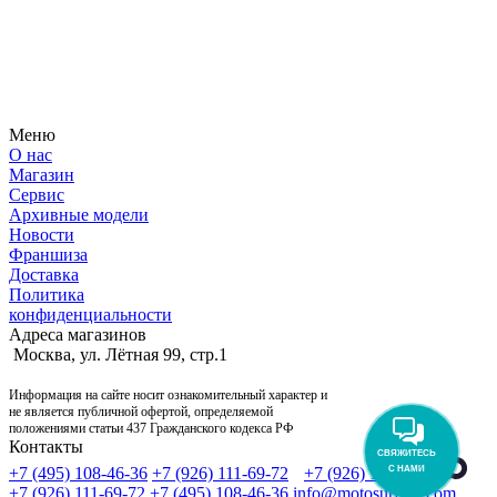
Узнайте первым о новостях, продуктах, мероприятиях и
многом другом из мира мотосерфинга.
Меню
О нас
Магазин
Сервис
Архивные модели
Новости
Франшиза
Доставка
Политика
конфиденциальности
Адреса магазинов
Москва, ул. Лётная 99, стр.1
Информация на сайте носит ознакомительный характер и
не является публичной офертой, определяемой
положениями статьи 437 Гражданского кодекса РФ
Контакты
СВЯЖИТЕСЬ
С НАМИ
+7 (495) 108-46-36
+7 (926) 111-69-72
+7 (926) 111-69-72
+7 (926) 111-69-72
+7 (495) 108-46-36
info@motosurfing.com