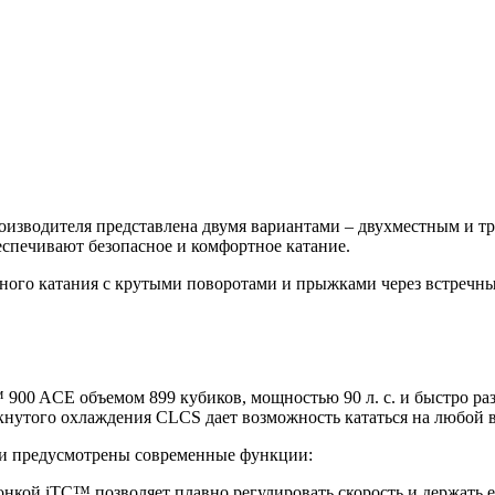
оизводителя представлена двумя вариантами – двухместным и 
спечивают безопасное и комфортное катание.
ьного катания с крутыми поворотами и прыжками через встречные
00 ACE объемом 899 кубиков, мощностью 90 л. с. и быстро раз
мкнутого охлаждения CLCS дает возможность кататься на любой в
ии предусмотрены современные функции:
онкой iTC™ позволяет плавно регулировать скорость и держать 