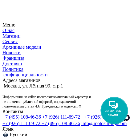
Узнайте первым о новостях, продуктах, мероприятиях и
многом другом из мира мотосерфинга.
Меню
О нас
Магазин
Сервис
Архивные модели
Новости
Франшиза
Доставка
Политика
конфиденциальности
Адреса магазинов
Москва, ул. Лётная 99, стр.1
Информация на сайте носит ознакомительный характер и
не является публичной офертой, определяемой
положениями статьи 437 Гражданского кодекса РФ
Контакты
СВЯЖИТЕСЬ
С НАМИ
+7 (495) 108-46-36
+7 (926) 111-69-72
+7 (926) 111-69-72
+7 (926) 111-69-72
+7 (495) 108-46-36
info@motosurfing.com
Язык
Русский