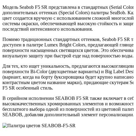
Модель Seabob F5 SR представлена в стандартных (Serial Colors
дополнительных оттенках (Special Colors) палитры SeaBob. Ка
цвет создается вручную с использованием сложной многослой
системы окраски, обеспечивающей высокую стойкость и защит
последствий интенсивного использования.
Помимо традиционных стандартных оттенков, Seabob F5 SR т
доступен в палитре Lumex Bright Colors, предлагающей глянце
поверхности насыщенных светящихся цветов. Это обеспечивае
визуальную защиту при быстрой езде над поверхностью воды.
Для тех, кто ищет уникальность, предлагаются высокоглянцевы
поверхности Bi-Color (двухцветные варианты) и Big Label Desi
(вариант, когда на борту буксировщика будет крупно написано
контрастным цветом название марки), придающие скутерам Se
F5 SR особенный стиль.
В серийном исполнении SEABOB F5 SR также включает в себя
высококачественных хромированных элементов и возможность
бесплатного выбора одной из поверхностей из цветовой палит
SEABOB, добавляя дополнительный элемент персонализации.