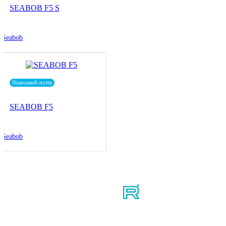
SEABOB F5 S
Seabob
Подводный скутер
SEABOB F5
Seabob
Мы в соцсетях