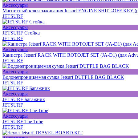
Аксессуары
Магнитный ключ зажигания Jetsurf ENGINE SHUT-OFF KEY (ра
JETSURF
Аксессуары
JETSURF Стойка
JETSURF
Аксессуары
Канистра Jetsurf RACK WITH ROTOJET SET (JA-D1) (для Advun
JETSURF
Аксессуары
Водонепроницаемая сумка Jetsurf DUFFLE BAG BLACK
JETSURF
Аксессуары
JETSURF Багажник
JETSURF
Аксессуары
JETSURF The Tube
JETSURF