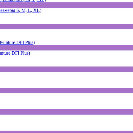
змеры S, M, L, XL)
ture DFI Plus)