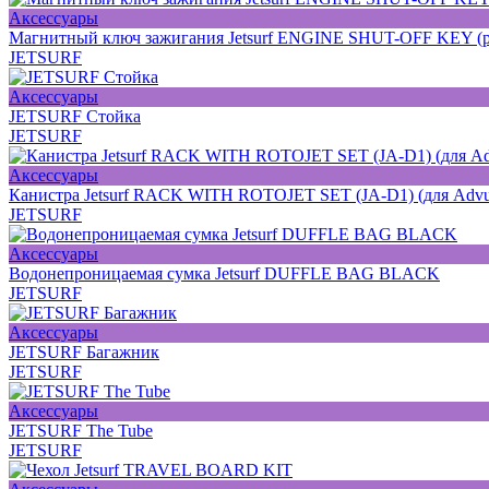
Аксессуары
Магнитный ключ зажигания Jetsurf ENGINE SHUT-OFF KEY (ра
JETSURF
Аксессуары
JETSURF Стойка
JETSURF
Аксессуары
Канистра Jetsurf RACK WITH ROTOJET SET (JA-D1) (для Advun
JETSURF
Аксессуары
Водонепроницаемая сумка Jetsurf DUFFLE BAG BLACK
JETSURF
Аксессуары
JETSURF Багажник
JETSURF
Аксессуары
JETSURF The Tube
JETSURF