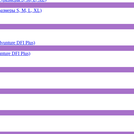
змеры S, M, L, XL)
ture DFI Plus)