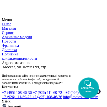
Узнайте первым о новостях, продуктах, мероприятиях и
многом другом из мира мотосерфинга.
Меню
О нас
Магазин
Сервис
Архивные модели
Новости
Франшиза
Доставка
Политика
конфиденциальности
Адреса магазинов
Москва, ул. Лётная 99, стр.1
Информация на сайте носит ознакомительный характер и
не является публичной офертой, определяемой
положениями статьи 437 Гражданского кодекса РФ
Контакты
СВЯЖИТЕСЬ
С НАМИ
+7 (495) 108-46-36
+7 (926) 111-69-72
+7 (926) 111-69-72
+7 (926) 111-69-72
+7 (495) 108-46-36
info@motosurfing.com
Язык
Русский