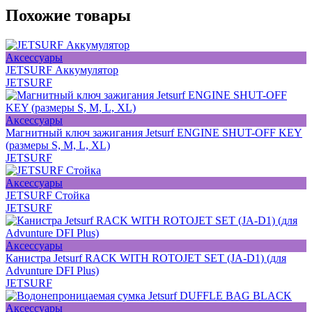
Похожие товары
Аксессуары
JETSURF Аккумулятор
JETSURF
Аксессуары
Магнитный ключ зажигания Jetsurf ENGINE SHUT-OFF KEY
(размеры S, M, L, XL)
JETSURF
Аксессуары
JETSURF Стойка
JETSURF
Аксессуары
Канистра Jetsurf RACK WITH ROTOJET SET (JA-D1) (для
Advunture DFI Plus)
JETSURF
Аксессуары