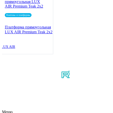
Понтоны и платформы
Платформа прямоугольная
LUX AIR Premium Teak 2x2
LUX AIR
Мы в соцсетях
Узнайте первым о новостях, продуктах, мероприятиях и
многом другом из мира мотосерфинга.
Меню