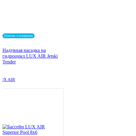
Понтоны и платформы
Надувная насадка на
гидроцикл LUX AIR Jetski
Tender
LUX AIR