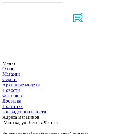
Мы в соцсетях
Узнайте первым о новостях, продуктах, мероприятиях и
многом другом из мира мотосерфинга.
Меню
О нас
Магазин
Сервис
Архивные модели
Новости
Франшиза
Доставка
Политика
конфиденциальности
Адреса магазинов
Москва, ул. Лётная 99, стр.1
Информация на сайте носит ознакомительный характер и