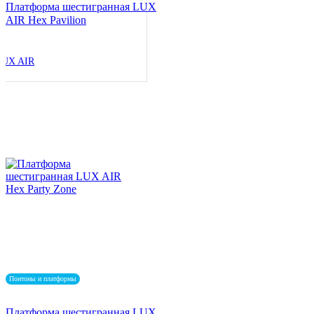
Платформа шестигранная LUX
AIR Hex Pavilion
LUX AIR
Понтоны и платформы
Платформа шестигранная LUX