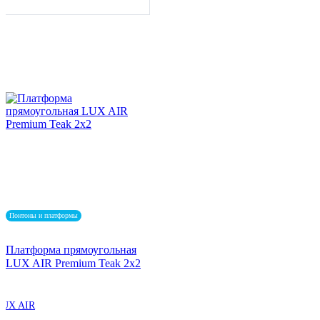
Понтоны и платформы
Платформа прямоугольная
LUX AIR Premium Teak 2x2
LUX AIR