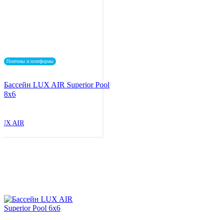
Понтоны и платформы
Бассейн LUX AIR Superior Pool
8x6
LUX AIR