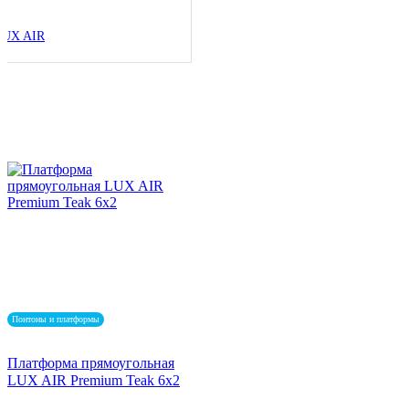
LUX AIR
Понтоны и платформы
Платформа прямоугольная
LUX AIR Premium Teak 6x2