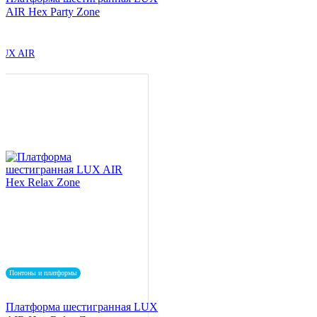
AIR Hex Party Zone
LUX AIR
Понтоны и платформы
Платформа шестигранная LUX