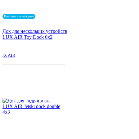
Понтоны и платформы
Док для нескольких устройств
LUX AIR Toy Dock 6x2
LUX AIR