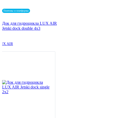
Понтоны и платформы
Док для гидроцикла LUX AIR
Jetski dock double 4x3
LUX AIR