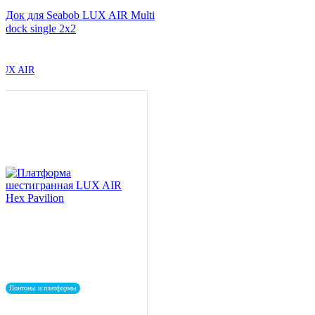
Док для Seabob LUX AIR Multi
dock single 2x2
LUX AIR
Понтоны и платформы