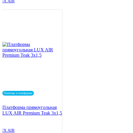
LUX AIR
Понтоны и платформы
Платформа прямоугольная
LUX AIR Premium Teak 3x1,5
LUX AIR