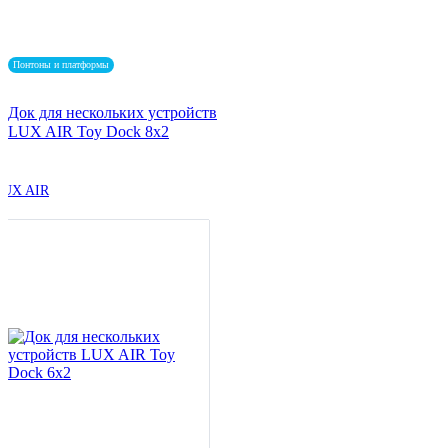
Понтоны и платформы
Док для нескольких устройств
LUX AIR Toy Dock 8x2
LUX AIR