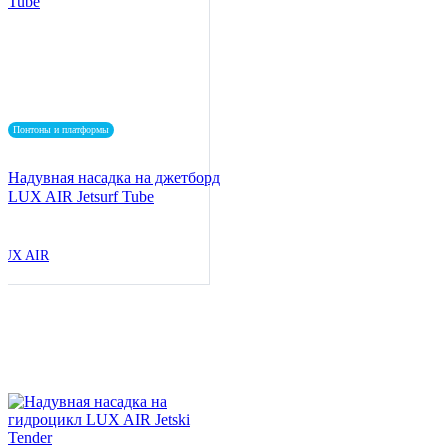
Понтоны и платформы
Надувная насадка на джетборд
LUX AIR Jetsurf Tube
LUX AIR