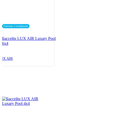
Понтоны и платформы
Бассейн LUX AIR Luxary Pool
6x4
LUX AIR