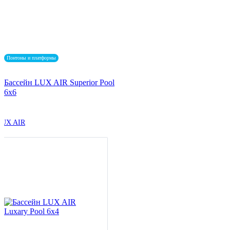
Понтоны и платформы
Бассейн LUX AIR Superior Pool
6x6
LUX AIR