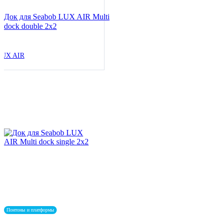
Док для Seabob LUX AIR Multi
dock double 2x2
LUX AIR
Понтоны и платформы