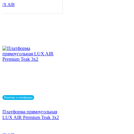
LUX AIR
Понтоны и платформы
Платформа прямоугольная
LUX AIR Premium Teak 3x2