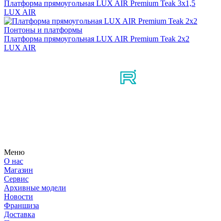
Платформа прямоугольная LUX AIR Premium Teak 3x1,5
LUX AIR
Понтоны и платформы
Платформа прямоугольная LUX AIR Premium Teak 2x2
LUX AIR
Мы в соцсетях
Узнайте первым о новостях, продуктах, мероприятиях и
многом другом из мира мотосерфинга.
Меню
О нас
Магазин
Сервис
Архивные модели
Новости
Франшиза
Доставка